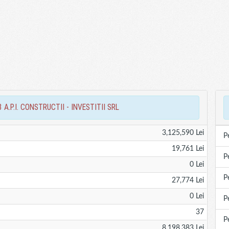
008 A.P.I. CONSTRUCTII - INVESTITII SRL
3,125,590 Lei
P
19,761 Lei
P
0 Lei
P
27,774 Lei
0 Lei
P
37
P
8,198,383 Lei