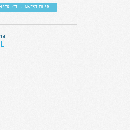
CONSTRUCTII - INVESTITII SRL
mei
RL