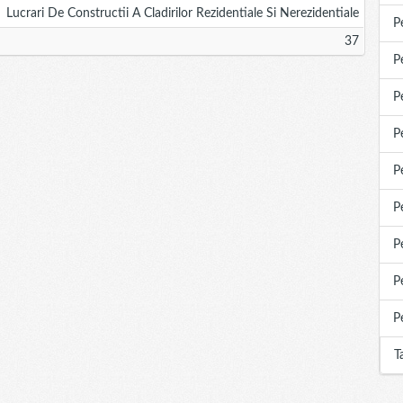
Lucrari De Constructii A Cladirilor Rezidentiale Si Nerezidentiale
P
37
P
P
P
P
P
P
P
P
T