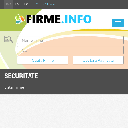
RO
EN
FR
Cauta CUI-uri
SECURITATE
Lista Firme