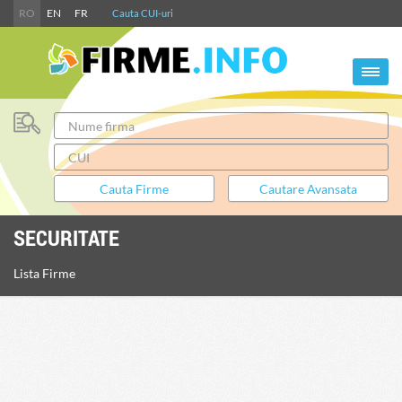
RO
EN
FR
Cauta CUI-uri
SECURITATE
Lista Firme