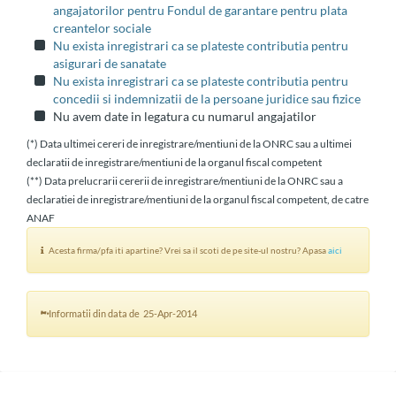
angajatorilor pentru Fondul de garantare pentru plata
creantelor sociale
Nu exista inregistrari ca se plateste contributia pentru
asigurari de sanatate
Nu exista inregistrari ca se plateste contributia pentru
concedii si indemnizatii de la persoane juridice sau fizice
Nu avem date in legatura cu numarul angajatilor
(*) Data ultimei cereri de inregistrare/mentiuni de la ONRC sau a ultimei
declaratii de inregistrare/mentiuni de la organul fiscal competent
(**) Data prelucrarii cererii de inregistrare/mentiuni de la ONRC sau a
declaratiei de inregistrare/mentiuni de la organul fiscal competent, de catre
ANAF
Acesta firma/pfa iti apartine? Vrei sa il scoti de pe site-ul nostru? Apasa
aici
Informatii din data de 25-Apr-2014