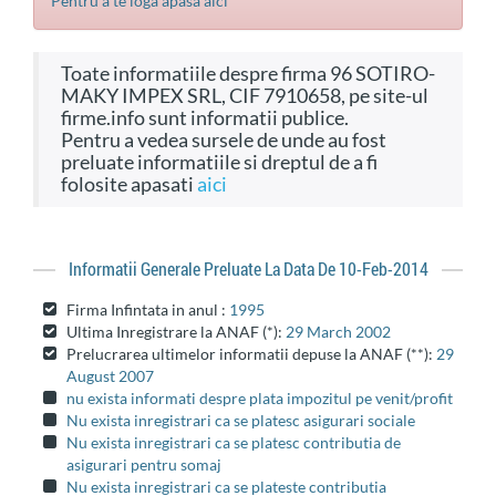
Pentru a te loga apasa aici
Toate informatiile despre firma 96 SOTIRO-
MAKY IMPEX SRL, CIF 7910658, pe site-ul
firme.info sunt informatii publice.
Pentru a vedea sursele de unde au fost
preluate informatiile si dreptul de a fi
folosite apasati
aici
Informatii Generale Preluate La Data De 10-Feb-2014
Firma Infintata in anul :
1995
Ultima Inregistrare la ANAF (*):
29 March 2002
Prelucrarea ultimelor informatii depuse la ANAF (**):
29
August 2007
nu exista informati despre plata impozitul pe venit/profit
Nu exista inregistrari ca se platesc asigurari sociale
Nu exista inregistrari ca se platesc contributia de
asigurari pentru somaj
Nu exista inregistrari ca se plateste contributia