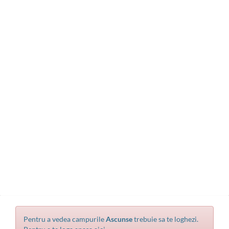
Pentru a vedea campurile
Ascunse
trebuie sa te loghezi.