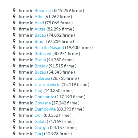
firme in
Bucuresti
(519.259 firme )
firme in
Alba
(61.262 firme )
firme in
Arad
(79.065 firme )
firme in
Arges
(82.296 firme )
firme in
Bacau
(74.892 firme )
firme in
Bihor
(97.214 firme )
firme in
Bistrita Nasaud
(19.400 firme )
firme in
Botosani
(40.971 firme )
firme in
Braila
(44.780 firme )
firme in
Brasov
(91.515 firme )
firme in
Buzau
(54.343 firme )
firme in
Calarasi
(28.753 firme )
firme in
Caras Severin
(15.119 firme )
firme in
Cluj
(143.350 firme )
firme in
Constanta
(117.193 firme )
firme in
Covasna
(27.242 firme )
firme in
Dambovita
(60.390 firme )
firme in
Dolj
(83.352 firme )
firme in
Galati
(71.169 firme )
firme in
Giurgiu
(24.157 firme )
firme in
Gorj
(40.973 firme )