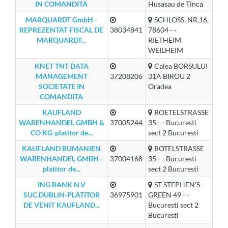
IN COMANDITA
Husasau de Tinca
MARQUARDT GmbH -
SCHLOSS, NR.16,
REPREZENTAT FISCAL DE
38034841
78604 - -
MARQUARDT...
RIETHEIM
WEILHEIM
KNET TNT DATA
Calea BORSULUI
MANAGEMENT
37208206
31A BIROU 2
SOCIETATE IN
Oradea
COMANDITA
KAUFLAND
ROETELSTRASSE
WARENHANDEL GMBH &
37005244
35 - - Bucuresti
CO KG-platitor de...
sect 2 Bucuresti
KAUFLAND RUMANIEN
ROTELSTRASSE
WARENHANDEL GMBH -
37004168
35 - - Bucuresti
platitor de...
sect 2 Bucuresti
ING BANK N.V
ST STEPHEN'S
SUC.DUBLIN-PLATITOR
36975901
GREEN 49 - -
DE VENIT KAUFLAND...
Bucuresti sect 2
Bucuresti