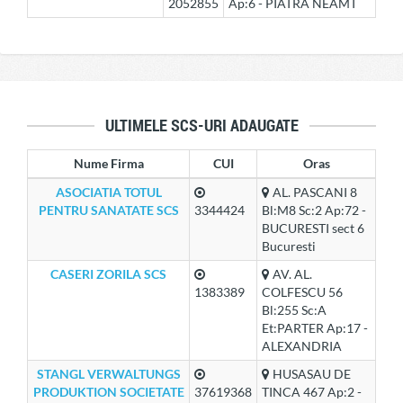
2052855
Ap:6 - PIATRA NEAMT
ULTIMELE SCS-URI ADAUGATE
Nume Firma
CUI
Oras
ASOCIATIA TOTUL
AL. PASCANI 8
PENTRU SANATATE SCS
3344424
Bl:M8 Sc:2 Ap:72 -
BUCURESTI sect 6
Bucuresti
CASERI ZORILA SCS
AV. AL.
1383389
COLFESCU 56
Bl:255 Sc:A
Et:PARTER Ap:17 -
ALEXANDRIA
STANGL VERWALTUNGS
HUSASAU DE
PRODUKTION SOCIETATE
37619368
TINCA 467 Ap:2 -