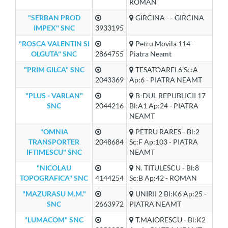
ROMAN
"SERBAN PROD
GIRCINA - - GIRCINA
IMPEX" SNC
3933195
"ROSCA VALENTIN SI
Petru Movila 114 -
OLGUTA" SNC
2864755
Piatra Neamt
"PRIM GILCA" SNC
TESATOAREI 6 Sc:A
2043369
Ap:6 - PIATRA NEAMT
"PLUS - VARLAN"
B-DUL REPUBLICII 17
SNC
2044216
Bl:A1 Ap:24 - PIATRA
NEAMT
"OMNIA
PETRU RARES - Bl:2
TRANSPORTER
2048684
Sc:F Ap:103 - PIATRA
IFTIMESCU" SNC
NEAMT
"NICOLAU
N. TITULESCU - Bl:8
TOPOGRAFICA" SNC
4144254
Sc:B Ap:42 - ROMAN
"MAZURASU M.M."
UNIRII 2 Bl:K6 Ap:25 -
SNC
2663972
PIATRA NEAMT
"LUMACOM" SNC
T.MAIORESCU - Bl:K2