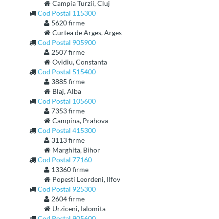
Campia Turzii, Cluj
Cod Postal 115300
5620 firme
Curtea de Arges, Arges
Cod Postal 905900
2507 firme
Ovidiu, Constanta
Cod Postal 515400
3885 firme
Blaj, Alba
Cod Postal 105600
7353 firme
Campina, Prahova
Cod Postal 415300
3113 firme
Marghita, Bihor
Cod Postal 77160
13360 firme
Popesti Leordeni, Ilfov
Cod Postal 925300
2604 firme
Urziceni, Ialomita
Cod Postal 905600