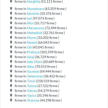
firme in
Harghita
(51.111 firme )
firme in
Hunedoara
(63.359 firme )
firme in
Ialomita
(10.376 firme )
firme in
Iasi
(97.073 firme )
firme in
Ilfov
(55.717 firme )
firme in
Maramures
(72.494 firme )
firme in
Mehedinti
(32.761 firme )
firme in
Mures
(33.202 firme )
firme in
Neamt
(66.043 firme )
firme in
Olt
(43.041 firme )
firme in
Prahova
(101.599 firme )
firme in
Salaj
(36.729 firme )
firme in
Satu Mare
(20.689 firme )
firme in
Sibiu
(70.553 firme )
firme in
Suceava
(69.444 firme )
firme in
Teleorman
(36.452 firme )
firme in
Timis
(118.559 firme )
firme in
Tulcea
(27.522 firme )
firme in
Valcea
(54.179 firme )
firme in
Vaslui
(35.596 firme )
firme in
Vrancea
(44.298 firme )