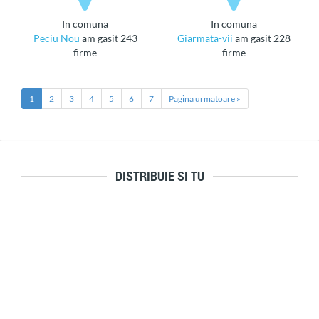
in comuna
in comuna
Peciu Nou
am gasit 243
Giarmata-vii
am gasit 228
firme
firme
1
2
3
4
5
6
7
Pagina urmatoare »
DISTRIBUIE SI TU