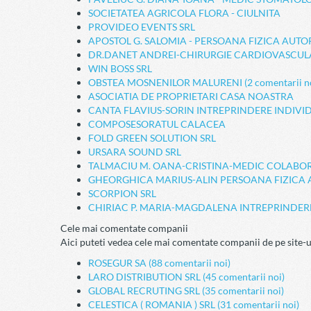
SOCIETATEA AGRICOLA FLORA - CIULNITA
PROVIDEO EVENTS SRL
APOSTOL G. SALOMIA - PERSOANA FIZICA AUTO
DR.DANET ANDREI-CHIRURGIE CARDIOVASCU
WIN BOSS SRL
OBSTEA MOSNENILOR MALURENI (2 comentarii no
ASOCIATIA DE PROPRIETARI CASA NOASTRA
CANTA FLAVIUS-SORIN INTREPRINDERE INDIVI
COMPOSESORATUL CALACEA
FOLD GREEN SOLUTION SRL
URSARA SOUND SRL
TALMACIU M. OANA-CRISTINA-MEDIC COLABO
GHEORGHICA MARIUS-ALIN PERSOANA FIZICA 
SCORPION SRL
CHIRIAC P. MARIA-MAGDALENA INTREPRINDER
Cele mai comentate companii
Aici puteti vedea cele mai comentate companii de pe site-u
ROSEGUR SA (88 comentarii noi)
LARO DISTRIBUTION SRL (45 comentarii noi)
GLOBAL RECRUTING SRL (35 comentarii noi)
CELESTICA ( ROMANIA ) SRL (31 comentarii noi)