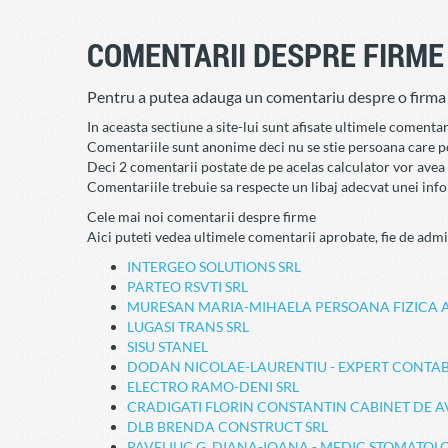
COMENTARII DESPRE FIRME
Pentru a putea adauga un comentariu despre o firma tr
In aceasta sectiune a site-lui sunt afisate ultimele coment
Comentariile sunt anonime deci nu se stie persoana care po
Deci 2 comentarii postate de pe acelas calculator vor avea 
Comentariile trebuie sa respecte un libaj adecvat unei inform
Cele mai noi comentarii despre firme
Aici puteti vedea ultimele comentarii aprobate, fie de admin
INTERGEO SOLUTIONS SRL
PARTEO RSVTI SRL
MURESAN MARIA-MIHAELA PERSOANA FIZICA 
LUGASI TRANS SRL
SISU STANEL
DODAN NICOLAE-LAURENTIU - EXPERT CONTAB
ELECTRO RAMO-DENI SRL
CRADIGATI FLORIN CONSTANTIN CABINET DE 
DLB BRENDA CONSTRUCT SRL
PAVELIUC G. DIANA-IOANA - MEDIC STOMATOL