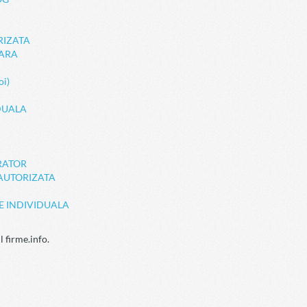
RIZATA
LARA
i)
DUALA
RATOR
AUTORIZATA
E INDIVIDUALA
l firme.info.