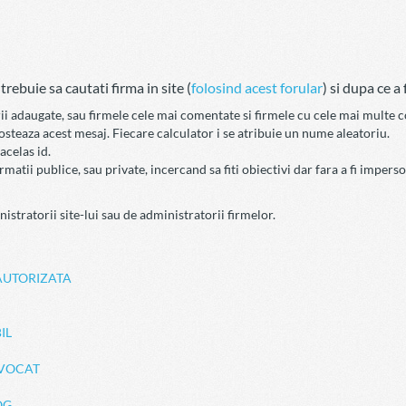
ebuie sa cautati firma in site (
folosind acest forular
) si dupa ce 
arii adaugate, sau firmele cele mai comentate si firmele cu cele mai multe 
steaza acest mesaj. Fiecare calculator i se atribuie un nume aleatoriu.
acelas id.
atii publice, sau private, incercand sa fiti obiectivi dar fara a fi imperson
istratorii site-lui sau de administratorii firmelor.
AUTORIZATA
IL
AVOCAT
OG