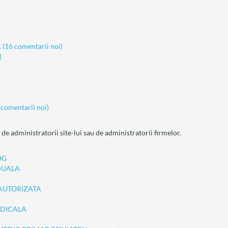
6 comentarii noi)
)
mentarii noi)
 de administratorii site-lui sau de administratorii firmelor.
OG
DUALA
AUTORIZATA
EDICALA