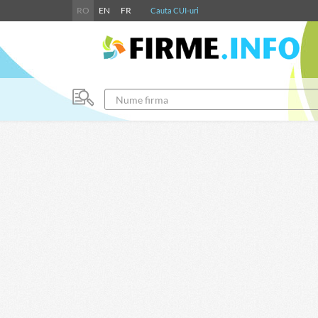
RO
EN
FR
Cauta CUI-uri