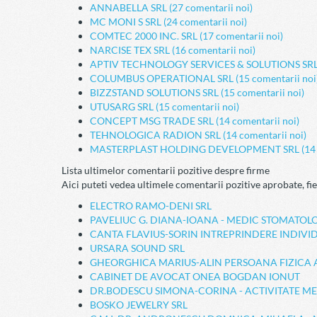
ANNABELLA SRL (27 comentarii noi)
MC MONI S SRL (24 comentarii noi)
COMTEC 2000 INC. SRL (17 comentarii noi)
NARCISE TEX SRL (16 comentarii noi)
APTIV TECHNOLOGY SERVICES & SOLUTIONS SRL (1
COLUMBUS OPERATIONAL SRL (15 comentarii noi
BIZZSTAND SOLUTIONS SRL (15 comentarii noi)
UTUSARG SRL (15 comentarii noi)
CONCEPT MSG TRADE SRL (14 comentarii noi)
TEHNOLOGICA RADION SRL (14 comentarii noi)
MASTERPLAST HOLDING DEVELOPMENT SRL (14 co
Lista ultimelor comentarii pozitive despre firme
Aici puteti vedea ultimele comentarii pozitive aprobate, fie
ELECTRO RAMO-DENI SRL
PAVELIUC G. DIANA-IOANA - MEDIC STOMATOL
CANTA FLAVIUS-SORIN INTREPRINDERE INDIVI
URSARA SOUND SRL
GHEORGHICA MARIUS-ALIN PERSOANA FIZICA 
CABINET DE AVOCAT ONEA BOGDAN IONUT
DR.BODESCU SIMONA-CORINA - ACTIVITATE M
BOSKO JEWELRY SRL