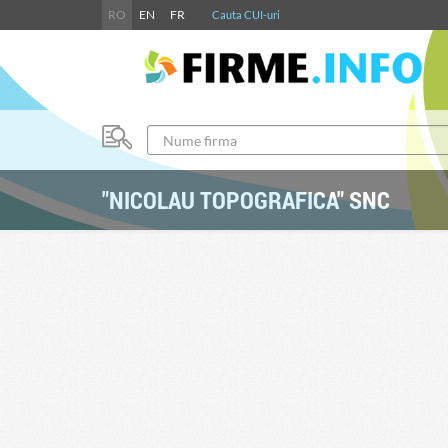
RO
EN
FR
Cauta CUI-uri
"NICOLAU TOPOGRAFICA" SNC