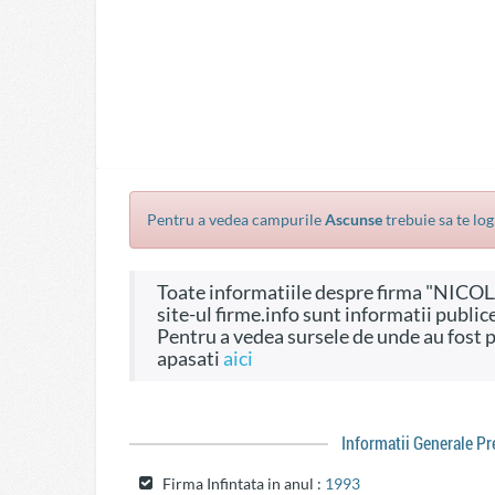
Pentru a vedea campurile
Ascunse
trebuie sa te log
Toate informatiile despre firma "NICOLAU TOPOGRAFICA" SNC, CIF 4144254, pe
site-ul firme.info sunt informatii publice
Pentru a vedea sursele de unde au fost preluate informatiile si dreptul de a fi folosite
apasati
aici
Informatii Generale P
Firma Infintata in anul :
1993