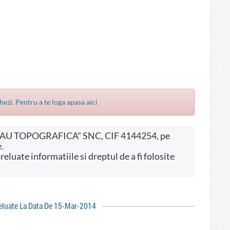
hezi. Pentru a te loga apasa aici
.
reluate La Data De 15-Mar-2014