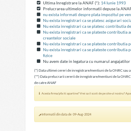
Ultima Inregistrare la ANAF (*):
14 Iunie 1993
Prelucrarea ultimelor informatii depuse la ANAF
nu exista informati despre plata impozitul pe veni
Nu exista inregistrari ca se platesc asigurari soci
Nu exista inregistrari ca se platesc contributia d
Nu exista inregistrari ca se plateste contributia
creantelor sociale
Nu exista inregistrari ca se plateste contributia 
Nu exista inregistrari ca se plateste contributia 
fizice
Nu avem date in legatura cu numarul angajatilor
(*) Data ultimei cereri de inregistrare/mentiuni de la ONRC sau a
(**) Data prelucrarii cererii de inregistrare/mentiuni de la ONRC
de catre ANAF
Acesta firma/pfa iti apartine? Vrei sa il scoti de pe site-ul nostru? Ap
Informatii din data de 09-Aug-2024