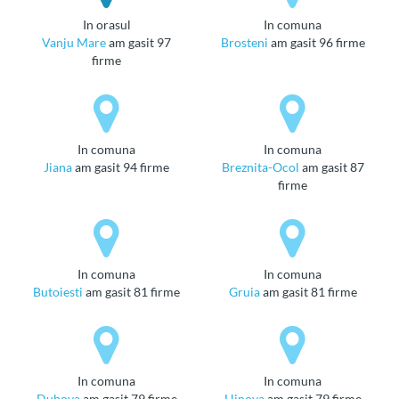
in orasul
in comuna
Vanju Mare
am gasit 97
Brosteni
am gasit 96 firme
firme
in comuna
in comuna
Jiana
am gasit 94 firme
Breznita-Ocol
am gasit 87
firme
in comuna
in comuna
Butoiesti
am gasit 81 firme
Gruia
am gasit 81 firme
in comuna
in comuna
Dubova
am gasit 79 firme
Hinova
am gasit 79 firme