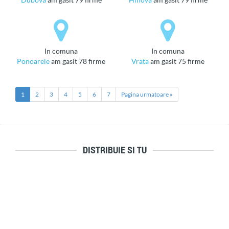
in comuna
in comuna
Ponoarele
am gasit 78 firme
Vrata
am gasit 75 firme
1
2
3
4
5
6
7
Pagina urmatoare »
DISTRIBUIE SI TU