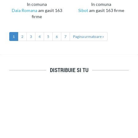
in comuna
in comuna
Daia Romana
am gasit 163
Sibot
am gasit 163 firme
firme
1
2
3
4
5
6
7
Pagina urmatoare »
DISTRIBUIE SI TU