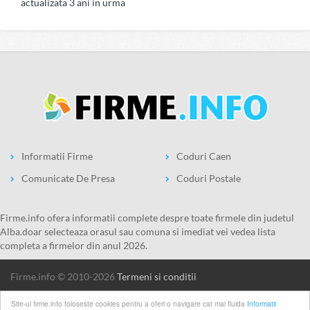
actualizata 3 ani in urma
Informatii Firme
Coduri Caen
Comunicate De Presa
Coduri Postale
firme.info ofera informatii complete despre toate firmele din judetul
Alba.doar selecteaza orasul sau comuna si imediat vei vedea lista
completa a firmelor din anul 2026.
firme.info © 2010-2026
Termeni si conditii
Site-ul firme.info foloseste cookies pentru a oferi o navigare cat mai fluida
Informatii
1
2
3
4
5
6
7
8
9
10