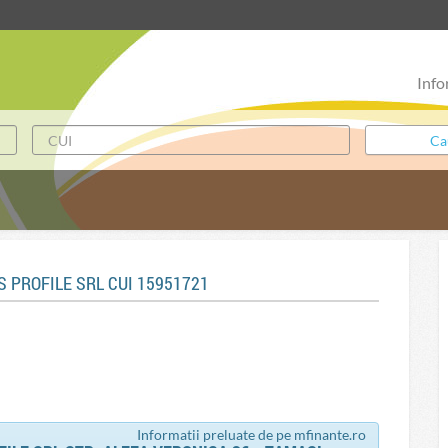
Info
 PROFILE SRL CUI 15951721
Informatii preluate de pe mfinante.ro