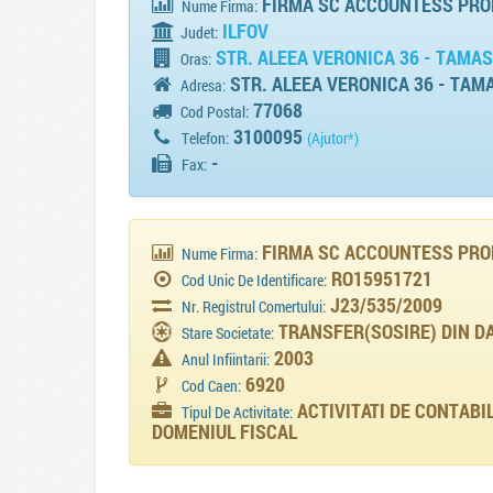
FIRMA SC ACCOUNTESS PROFI
Nume Firma:
ILFOV
Judet:
STR. ALEEA VERONICA 36 - TAMAS
Oras:
STR. ALEEA VERONICA 36 - TAM
Adresa:
77068
Cod Postal:
3100095
Telefon:
(Ajutor*)
-
Fax:
FIRMA SC ACCOUNTESS PROF
Nume Firma:
RO15951721
Cod Unic De Identificare:
J23/535/2009
Nr. Registrul Comertului:
TRANSFER(SOSIRE) DIN DA
Stare Societate:
2003
Anul Infiintarii:
6920
Cod Caen:
ACTIVITATI DE CONTABIL
Tipul De Activitate:
DOMENIUL FISCAL