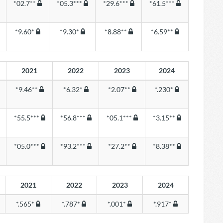
*02.7**
*05.3***
*29.6***
*61.5***
*9.60*
*9.30*
*8.88**
*6.59**
2021
2022
2023
2024
*9.46**
*6.32*
*2.07**
*.230*
*55.5***
*56.8***
*05.1***
*3.15**
*05.0***
*93.2***
*27.2**
*8.38**
2021
2022
2023
2024
*.565*
*.787*
*.001*
*.917*