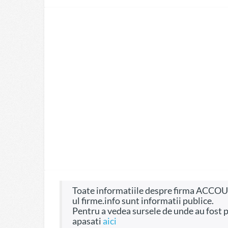
Toate informatiile despre firma ACCOUNTESS PROFILE SRL, CIF 15951721, pe site-
ul firme.info sunt informatii publice.
Pentru a vedea sursele de unde au fost preluate informatiile si dreptul de a fi folosite
apasati
aici