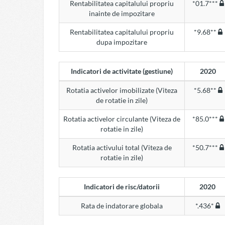
Rentabilitatea capitalului propriu
*01.7***
inainte de impozitare
Rentabilitatea capitalului propriu
*9.68**
dupa impozitare
Indicatori de activitate (gestiune)
2020
Rotatia activelor imobilizate (Viteza
*5.68**
de rotatie in zile)
Rotatia activelor circulante (Viteza de
*85.0***
rotatie in zile)
Rotatia activului total (Viteza de
*50.7***
rotatie in zile)
Indicatori de risc/datorii
2020
Rata de indatorare globala
*.436*