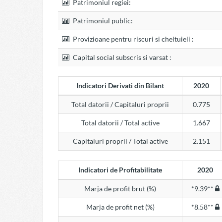
Patrimoniul regiei:
Patrimoniul public:
Provizioane pentru riscuri si cheltuieli :
Capital social subscris si varsat :
Indicatori Derivati din Bilant
2020
Total datorii / Capitaluri proprii
0.775
Total datorii / Total active
1.667
Capitaluri proprii / Total active
2.151
Indicatori de Profitabilitate
2020
Marja de profit brut (%)
*9.39**
Marja de profit net (%)
*8.58**