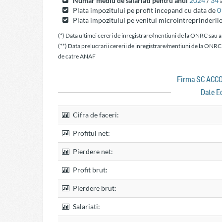
Numar mediu de salariati pentru anul
2024
/
34
a
Plata impozitului pe profit incepand cu data de
0
Plata impozitului pe venitul microintreprinderil
(*) Data ultimei cereri de inregistrare/mentiuni de la ONRC sau a
(**) Data prelucrarii cererii de inregistrare/mentiuni de la ONRC
de catre ANAF
Firma SC AC
Date E
Cifra de faceri:
Profitul net:
Pierdere net:
Profit brut:
Pierdere brut:
Salariati: