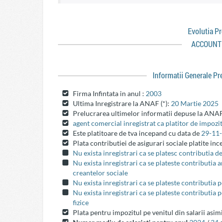
Evolutia P
ACCOUNT
Informatii Generale P
Firma Infintata in anul :
2003
Ultima Inregistrare la ANAF (*):
20 Martie 2025
Prelucrarea ultimelor informatii depuse la ANAF
agent comercial inregistrat ca platitor de impozit
Este platitoare de tva incepand cu data de
29-11
Plata contributiei de asigurari sociale platite in
Nu exista inregistrari ca se platesc contributia d
Nu exista inregistrari ca se plateste contributia
creantelor sociale
Nu exista inregistrari ca se plateste contributia 
Nu exista inregistrari ca se plateste contributia 
fizice
Plata pentru impozitul pe venitul din salarii asim