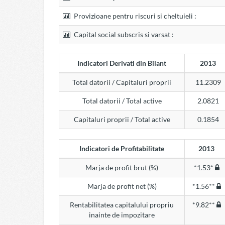
Provizioane pentru riscuri si cheltuieli :
Capital social subscris si varsat :
Indicatori Derivati din Bilant
2013
Total datorii / Capitaluri proprii
11.2309
Total datorii / Total active
2.0821
Capitaluri proprii / Total active
0.1854
Indicatori de Profitabilitate
2013
Marja de profit brut (%)
*1.53*
Marja de profit net (%)
*1.56**
Rentabilitatea capitalului propriu
*9.82**
inainte de impozitare