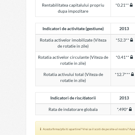
Rentabilitatea capitalului propriu
*0.21**
dupa impozitare
Indicatori de activitate (gestiune)
2013
Rotatia activelor imobilizate (Viteza
*52.3**
de rotatie in zile)
Rotatia activelor circulante (Viteza de
*0.41**
rotatie in zile)
Rotatia activului total (Viteza de
*12.7***
rotatie in zile)
Indicatori de risc/datorii
2013
Rata de indatorare globala
*.490*
Acesta firma/pfa iti apartine? Vrei sa il scoti de pe site-ul nostru? Ap