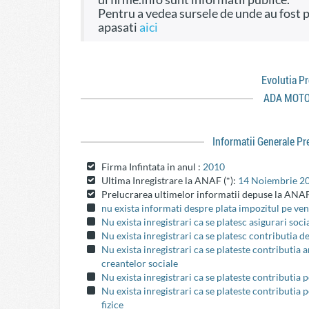
Pentru a vedea sursele de unde au fost preluate informatiile si dreptul de a fi folosite
apasati
aici
Evolutia P
ADA MOTO
Informatii Generale P
Firma Infintata in anul :
2010
Ultima Inregistrare la ANAF (*):
14 Noiembrie 2
Prelucrarea ultimelor informatii depuse la ANAF
nu exista informati despre plata impozitul pe veni
Nu exista inregistrari ca se platesc asigurari soci
Nu exista inregistrari ca se platesc contributia d
Nu exista inregistrari ca se plateste contributia
creantelor sociale
Nu exista inregistrari ca se plateste contributia 
Nu exista inregistrari ca se plateste contributia 
fizice