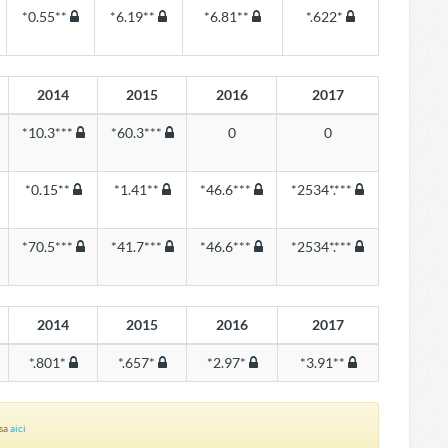
*0.55**
*6.19**
*6.81**
*.622*
2014
2015
2016
2017
*10.3***
*60.3***
0
0
*0.15**
*1.41**
*46.6***
*2534*.***
*70.5***
*41.7***
*46.6***
*2534*.***
2014
2015
2016
2017
*.801*
*.657*
*2.97*
*3.91**
asa
aici