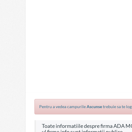
Pentru a vedea campurile
Ascunse
trebuie sa te log
Toate informatiile despre firma ADA MOTORS COMPANY SRL, CIF 1445171, pe site-
ul firme.info sunt informatii publice.