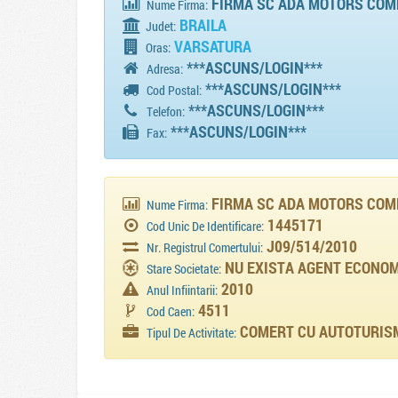
FIRMA SC ADA MOTORS COM
Nume Firma:
BRAILA
Judet:
VARSATURA
Oras:
***ASCUNS/LOGIN***
Adresa:
***ASCUNS/LOGIN***
Cod Postal:
***ASCUNS/LOGIN***
Telefon:
***ASCUNS/LOGIN***
Fax:
FIRMA SC ADA MOTORS COM
Nume Firma:
1445171
Cod Unic De Identificare:
J09/514/2010
Nr. Registrul Comertului:
NU EXISTA AGENT ECONOMI
Stare Societate:
2010
Anul Infiintarii:
4511
Cod Caen:
COMERT CU AUTOTURISME
Tipul De Activitate: