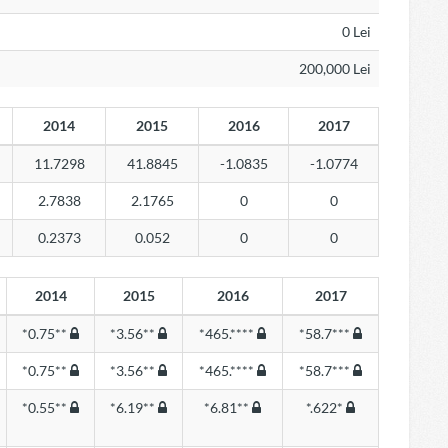
0 Lei
200,000 Lei
2014
2015
2016
2017
11.7298
41.8845
-1.0835
-1.0774
2.7838
2.1765
0
0
0.2373
0.052
0
0
2014
2015
2016
2017
*0.75**
*3.56**
*465.****
*58.7***
*0.75**
*3.56**
*465.****
*58.7***
*0.55**
*6.19**
*6.81**
*.622*