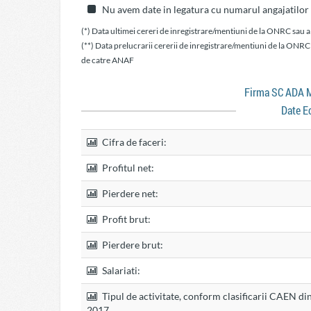
Nu avem date in legatura cu numarul angajatilor
(*) Data ultimei cereri de inregistrare/mentiuni de la ONRC sau a
(**) Data prelucrarii cererii de inregistrare/mentiuni de la ONRC
de catre ANAF
Firma SC AD
Date E
Cifra de faceri:
Profitul net:
Pierdere net:
Profit brut:
Pierdere brut:
Salariati:
Tipul de activitate, conform clasificarii CAEN di
2017