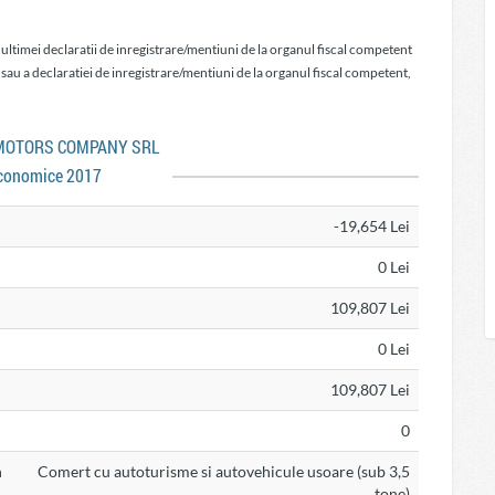
 ultimei declaratii de inregistrare/mentiuni de la organul fiscal competent
 sau a declaratiei de inregistrare/mentiuni de la organul fiscal competent,
A MOTORS COMPANY SRL
conomice 2017
-19,654 Lei
0 Lei
109,807 Lei
0 Lei
109,807 Lei
0
n
Comert cu autoturisme si autovehicule usoare (sub 3,5
tone)