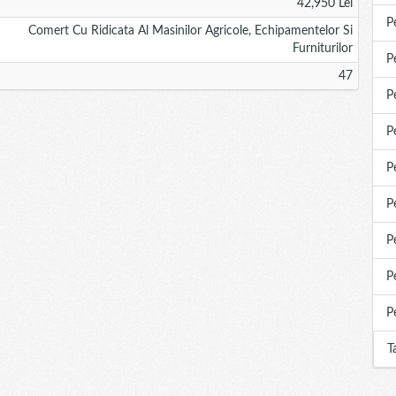
42,950 Lei
P
Comert Cu Ridicata Al Masinilor Agricole, Echipamentelor Si
Furniturilor
P
47
P
P
P
P
P
P
P
T