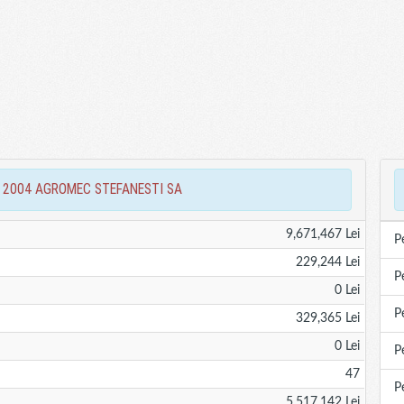
iari 2004 AGROMEC STEFANESTI SA
9,671,467 Lei
P
229,244 Lei
P
0 Lei
P
329,365 Lei
0 Lei
P
47
P
5,517,142 Lei