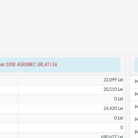
nciari 2008 AGROMEC URLATI SA
22,099 Lei
P
20,510 Lei
P
0 Lei
P
24,420 Lei
0 Lei
P
0
P
690,627 Lei