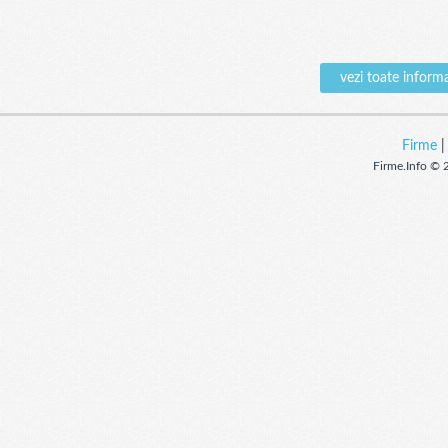
vezi toate infor
Firme
Firme.Info © 