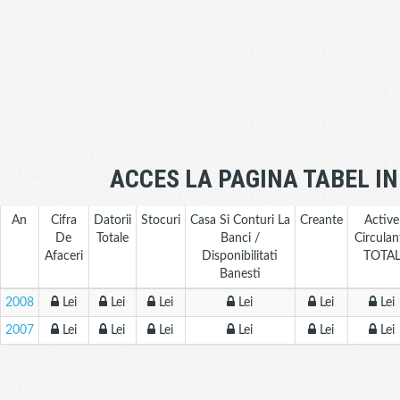
ACCES LA PAGINA TABEL I
An
Cifra
Datorii
Stocuri
Casa Si Conturi La
Creante
Active
De
Totale
Banci /
Circulan
Afaceri
Disponibilitati
TOTA
Banesti
2008
Lei
Lei
Lei
Lei
Lei
Lei
2007
Lei
Lei
Lei
Lei
Lei
Lei