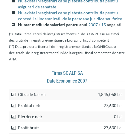
Nu exista inregistrari ca se plateste contributia pentru
asigurari de sanatate
Nu exista inregistrari ca se plateste contributia pentru
concedii si indemnizatii de la persoane juridice sau fizice
Numar mediu de salariati pentru anul
2007
/
15
angajati
(*) Data ultimei cereri de inregistrare/mentiuni de la ONRC sau a ultimei
declaratii de inregistrare/mentiuni de la organul fiscal competent
(**) Data prelucrarii cererii de inregistrare/mentiuni de la ONRC sau a
declaratiei de inregistrare/mentiuni de la organul fiscal competent, de catre
ANAF
Firma SC ALP SA
Date Economice 2007
Cifra de faceri:
1,845,068 Lei
Profitul net:
27,630 Lei
Pierdere net:
0 Lei
Profit brut:
27,630 Lei