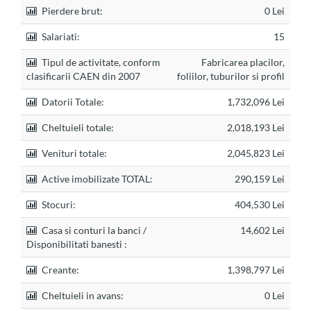
Pierdere brut:
0 Lei
Salariati:
15
Tipul de activitate, conform
Fabricarea placilor,
clasificarii CAEN din 2007
foliilor, tuburilor si profil
Datorii Totale:
1,732,096 Lei
Cheltuieli totale:
2,018,193 Lei
Venituri totale:
2,045,823 Lei
Active imobilizate TOTAL:
290,159 Lei
Stocuri:
404,530 Lei
Casa si conturi la banci /
14,602 Lei
Disponibilitati banesti :
Creante:
1,398,797 Lei
Cheltuieli in avans:
0 Lei