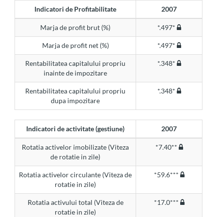
Indicatori de Profitabilitate
2007
Marja de profit brut (%)
*.497*
Marja de profit net (%)
*.497*
Rentabilitatea capitalului propriu
*.348*
inainte de impozitare
Rentabilitatea capitalului propriu
*.348*
dupa impozitare
Indicatori de activitate (gestiune)
2007
Rotatia activelor imobilizate (Viteza
*7.40**
de rotatie in zile)
Rotatia activelor circulante (Viteza de
*59.6***
rotatie in zile)
Rotatia activului total (Viteza de
*17.0***
rotatie in zile)