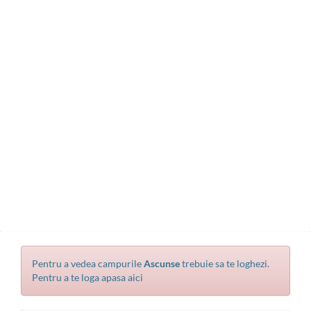
Pentru a vedea campurile
Ascunse
trebuie sa te loghezi.
Pentru a te loga apasa aici