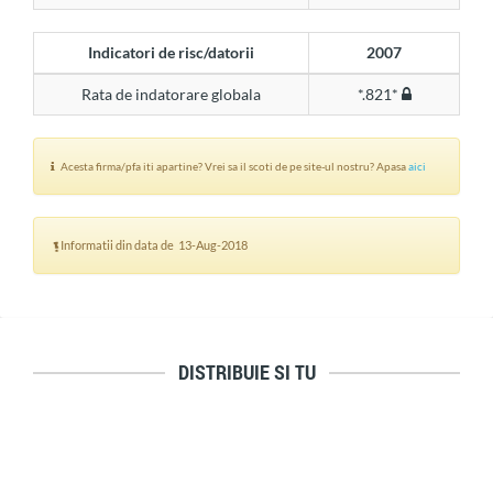
Indicatori de risc/datorii
2007
Rata de indatorare globala
*.821*
Acesta firma/pfa iti apartine? Vrei sa il scoti de pe site-ul nostru? Apasa
aici
Informatii din data de 13-Aug-2018
DISTRIBUIE SI TU