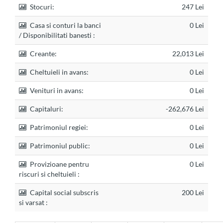
Stocuri:
247 Lei
Casa si conturi la banci
0 Lei
/ Disponibilitati banesti :
Creante:
22,013 Lei
Cheltuieli in avans:
0 Lei
Venituri in avans:
0 Lei
Capitaluri:
-262,676 Lei
Patrimoniul regiei:
0 Lei
Patrimoniul public:
0 Lei
Provizioane pentru
0 Lei
riscuri si cheltuieli :
Capital social subscris
200 Lei
si varsat :