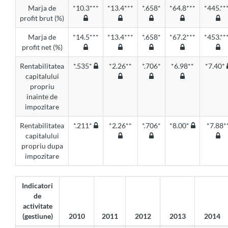
Marja de
*10.3***
*13.4***
*.658*
*64.8***
*445.**
profit brut (%)
Marja de
*14.5***
*13.4***
*.658*
*67.2***
*453.**
profit net (%)
Rentabilitatea
*.535*
*2.26**
*.706*
*6.98**
*7.40*
capitalului
propriu
inainte de
impozitare
Rentabilitatea
*.211*
*2.26**
*.706*
*8.00*
*7.88*
capitalului
propriu dupa
impozitare
Indicatori
de
activitate
(gestiune)
2010
2011
2012
2013
2014