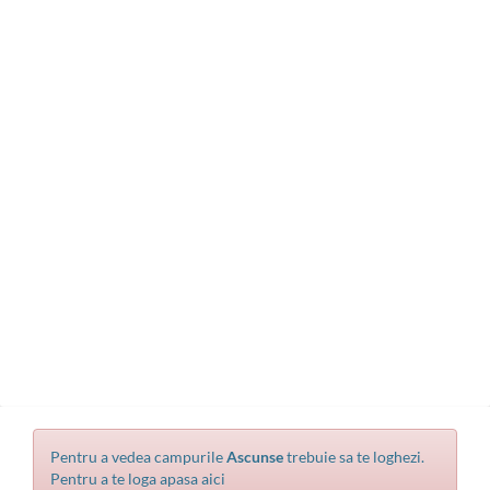
Pentru a vedea campurile
Ascunse
trebuie sa te loghezi.
Pentru a te loga apasa aici