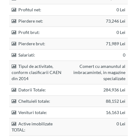
Profitul net:
0 Lei
Pierdere net:
73,246 Lei
Profit brut:
0 Lei
Pierdere brut:
71,989 Lei
Salariati:
0
Tipul de activitate,
Comert cu amanuntul al
conform clasificarii CAEN
imbracamintei, in magazine
din 2014
specializate
Datorii Totale:
284,936 Lei
Cheltuieli totale:
88,152 Lei
Venituri totale:
16,163 Lei
Active imobilizate
0 Lei
TOTAL: