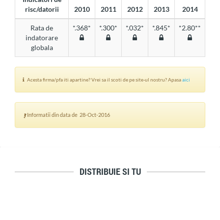
risc/datorii
2010
2011
2012
2013
2014
Rata de
*.368*
*.300*
*.032*
*.845*
*2.80**
indatorare
globala
Acesta firma/pfa iti apartine? Vrei sa il scoti de pe site-ul nostru? Apasa
aici
Informatii din data de 28-Oct-2016
DISTRIBUIE SI TU