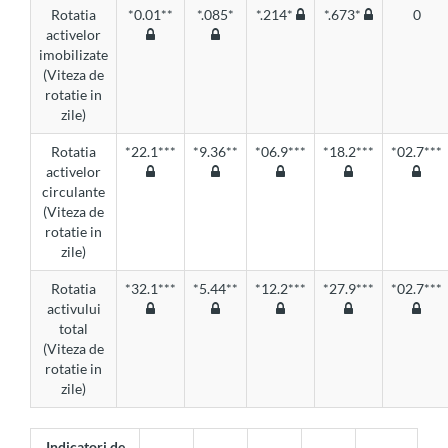
Rotatia
*0.01**
*.085*
*.214*
*.673*
0
activelor
imobilizate
(Viteza de
rotatie in
zile)
Rotatia
*22.1***
*9.36**
*06.9***
*18.2***
*02.7***
activelor
circulante
(Viteza de
rotatie in
zile)
Rotatia
*32.1***
*5.44**
*12.2***
*27.9***
*02.7***
activului
total
(Viteza de
rotatie in
zile)
Indicatori de