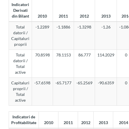
Indicatori
Derivati
din Bilant
2010
2011
2012
2013
201
Total
-1.2289
-1.1886
-1.3298
-1.26
-1.0
datorii /
Capitaluri
proprii
Total
70.8598
78.1153
86.777
114.2029
0
datorii /
Total
active
Capitaluri
-57.6598
-65.7177
-65.2569
-90.6359
0
proprii /
Total
active
Indicatori de
Profitabilitate
2010
2011
2012
2013
2014