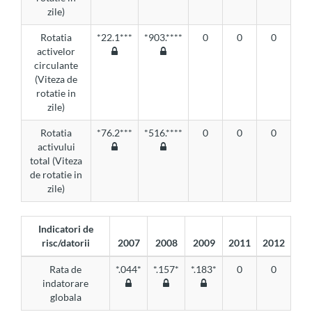
zile)
Rotatia
*22.1***
*903.****
0
0
0
activelor
circulante
(Viteza de
rotatie in
zile)
Rotatia
*76.2***
*516.****
0
0
0
activului
total (Viteza
de rotatie in
zile)
Indicatori de
risc/datorii
2007
2008
2009
2011
2012
Rata de
*.044*
*.157*
*.183*
0
0
indatorare
globala