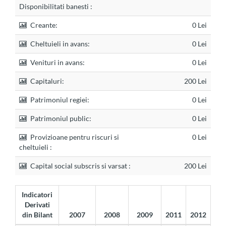
Disponibilitati banesti :
Creante:
0 Lei
Cheltuieli in avans:
0 Lei
Venituri in avans:
0 Lei
Capitaluri:
200 Lei
Patrimoniul regiei:
0 Lei
Patrimoniul public:
0 Lei
Provizioane pentru riscuri si
0 Lei
cheltuieli :
Capital social subscris si varsat :
200 Lei
Indicatori
Derivati
din Bilant
2007
2008
2009
2011
2012