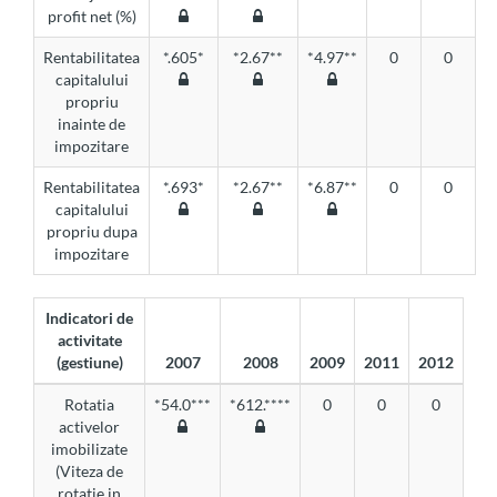
profit net (%)
Rentabilitatea
*.605*
*2.67**
*4.97**
0
0
capitalului
propriu
inainte de
impozitare
Rentabilitatea
*.693*
*2.67**
*6.87**
0
0
capitalului
propriu dupa
impozitare
Indicatori de
activitate
(gestiune)
2007
2008
2009
2011
2012
Rotatia
*54.0***
*612.****
0
0
0
activelor
imobilizate
(Viteza de
rotatie in