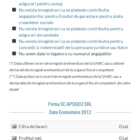
asigurari pentru somaj
Nu exista inregistrari ca se plateste contributia
angajatorilor pentru Fondul de garantare pentru plata
creantelor sociale
Nu exista inregistrari ca se plateste contributia pentru
asigurari de sanatate
Nu exista inregistrari ca se plateste contributia pentru
concedii si indemnizatii de la persoane juridice sau fizice
Nu avem date in legatura cu numarul angajatilor
(*) Data ultimei cereri de inregistrare/mentiuni de la ONRC sau a ultimei
declaratii de inregistrare/mentiuni de la organul fiscal competent
(**) Data prelucrarii cererii de inregistrare/mentiuni de la ONRC sau a
declaratiei de inregistrare/mentiuni de la organul fiscal competent, de catre
ANAF
Firma SC APOGEU SRL
Date Economice 2012
Cifra de faceri:
0 Lei
Profitul net:
0 Lei