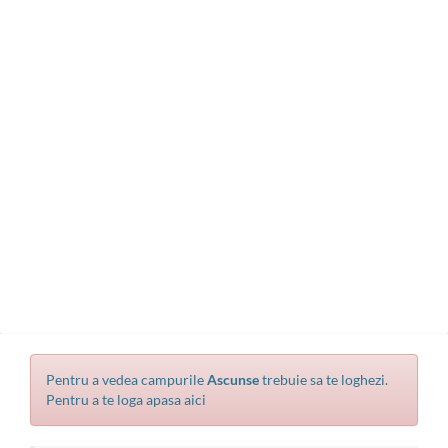
Pentru a vedea campurile
Ascunse
trebuie sa te loghezi.
Pentru a te loga apasa aici