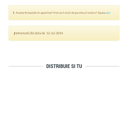
Acesta firma/pfa iti apartine? Vrei sa il scoti de pe site-ul nostru? Apasa
aici
Informatii din data de 12-Jul-2014
DISTRIBUIE SI TU