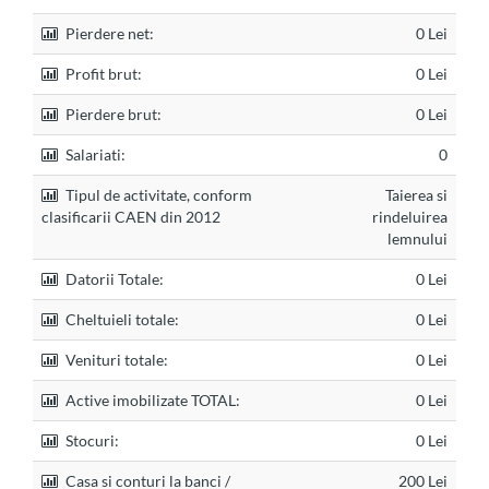
Pierdere net:
0 Lei
Profit brut:
0 Lei
Pierdere brut:
0 Lei
Salariati:
0
Tipul de activitate, conform
Taierea si
clasificarii CAEN din 2012
rindeluirea
lemnului
Datorii Totale:
0 Lei
Cheltuieli totale:
0 Lei
Venituri totale:
0 Lei
Active imobilizate TOTAL:
0 Lei
Stocuri:
0 Lei
Casa si conturi la banci /
200 Lei