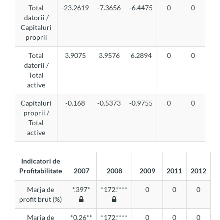
Total
-23.2619
-7.3656
-6.4475
0
0
datorii /
Capitaluri
proprii
Total
3.9075
3.9576
6.2894
0
0
datorii /
Total
active
Capitaluri
-0.168
-0.5373
-0.9755
0
0
proprii /
Total
active
Indicatori de
Profitabilitate
2007
2008
2009
2011
2012
Marja de
*.397*
*172.****
0
0
0
profit brut (%)
Marja de
*0.26**
*172.****
0
0
0