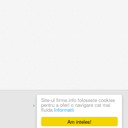
Site-ul firme.info foloseste cookies
pentru a oferi o navigare cat mai
Coduri Postale
fluida
Informatii
Am inteles!