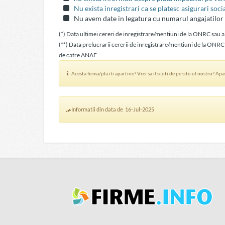
Nu exista inregistrari ca se platesc asigurari soci
Nu avem date in legatura cu numarul angajatilor
(*) Data ultimei cereri de inregistrare/mentiuni de la ONRC sau a
(**) Data prelucrarii cererii de inregistrare/mentiuni de la ONRC
de catre ANAF
Acesta firma/pfa iti apartine? Vrei sa il scoti de pe site-ul nostru? Ap
Informatii din data de 16-Jul-2025