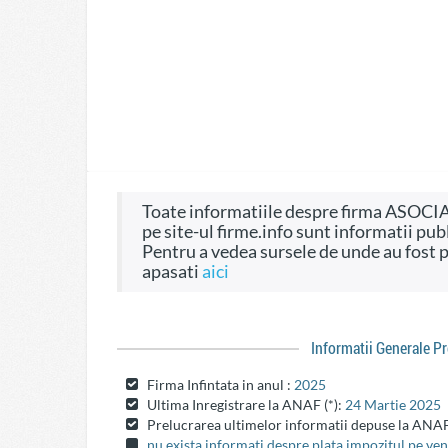
Toate informatiile despre firma ASOCIATIA DE PROPRIETARI BL SA2, CIF 51511050,
pe site-ul firme.info sunt informatii publ
Pentru a vedea sursele de unde au fost preluate informatiile si dreptul de a fi folosite
apasati
aici
Informatii Generale P
Firma Infintata in anul :
2025
Ultima Inregistrare la ANAF (*):
24 Martie 2025
Prelucrarea ultimelor informatii depuse la ANAF
nu exista informati despre plata impozitul pe veni