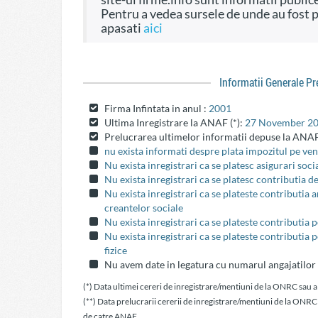
Pentru a vedea sursele de unde au fost preluate informatiile si dreptul de a fi folosite
apasati
aici
Informatii Generale P
Firma Infintata in anul :
2001
Ultima Inregistrare la ANAF (*):
27 November 2
Prelucrarea ultimelor informatii depuse la ANAF
nu exista informati despre plata impozitul pe veni
Nu exista inregistrari ca se platesc asigurari soci
Nu exista inregistrari ca se platesc contributia d
Nu exista inregistrari ca se plateste contributia
creantelor sociale
Nu exista inregistrari ca se plateste contributia 
Nu exista inregistrari ca se plateste contributia 
fizice
Nu avem date in legatura cu numarul angajatilor
(*) Data ultimei cereri de inregistrare/mentiuni de la ONRC sau a
(**) Data prelucrarii cererii de inregistrare/mentiuni de la ONRC
de catre ANAF