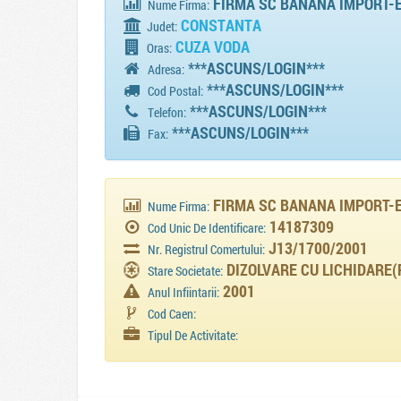
FIRMA SC BANANA IMPORT-
Nume Firma:
CONSTANTA
Judet:
CUZA VODA
Oras:
***ASCUNS/LOGIN***
Adresa:
***ASCUNS/LOGIN***
Cod Postal:
***ASCUNS/LOGIN***
Telefon:
***ASCUNS/LOGIN***
Fax:
FIRMA SC BANANA IMPORT-
Nume Firma:
14187309
Cod Unic De Identificare:
J13/1700/2001
Nr. Registrul Comertului:
DIZOLVARE CU LICHIDARE(
Stare Societate:
2001
Anul Infiintarii:
Cod Caen:
Tipul De Activitate: