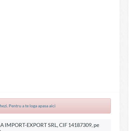
hezi. Pentru a te loga apasa aici
.