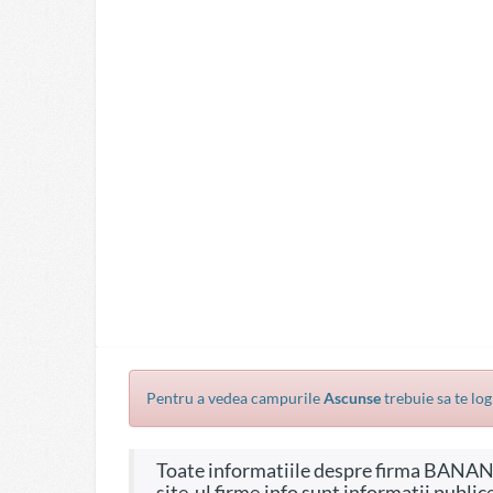
Pentru a vedea campurile
Ascunse
trebuie sa te log
Toate informatiile despre firma BANANA IMPORT-EXPORT SRL, CIF 14187309, pe
site-ul firme.info sunt informatii publice