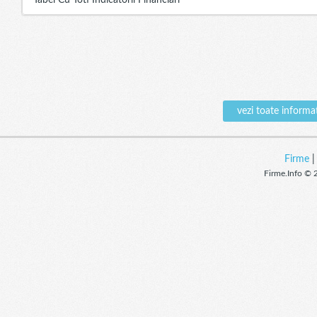
Tabel Cu Toti Indicatorii Financiari
vezi toate infor
Firme
Firme.Info © 