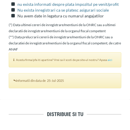
nu exista informati despre plata impozitul pe venit/profit
Nu exista inregistrari ca se platesc asigurari sociale
Nu avem date in legatura cu numarul angajatilor
(*) Data ultimei cereri de inregistrare/mentiuni de la ONRC sau a ultimei
declaratii de inregistrare/mentiuni de la organul fiscal competent
(**) Data prelucrarii cererii de inregistrare/mentiuni de la ONRC sau a
declaratiei de inregistrare/mentiuni de la organul fiscal competent, de catre
ANAF
Acesta firma/pfa iti apartine? Vrei sa il scoti de pe site-ul nostru? Apasa
aici
Informatii din data de 25-Jul-2025
DISTRIBUIE SI TU