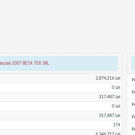
inanciari 2007 BETA TEX SRL
2,874,216 Lei
P
0 Lei
P
317,487 Lei
P
0 Lei
317,487 Lei
P
174
P
6,346,717 Lei