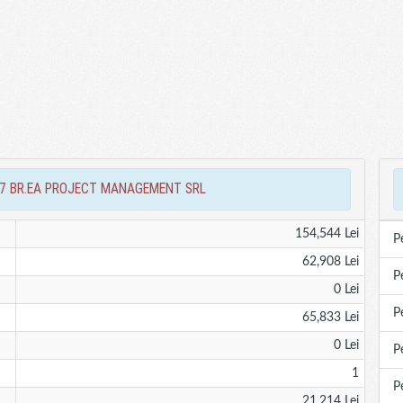
i 2017 BR.EA PROJECT MANAGEMENT SRL
154,544 Lei
P
62,908 Lei
P
0 Lei
P
65,833 Lei
0 Lei
P
1
P
21,214 Lei