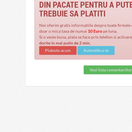
DIN PACATE PENTRU A PUT
TREBUIE SA PLATITI
Noi oferim gratis informatiile despre toate firmele din romania, totusi pentru liste personalizate percepem
doar o mica taxa de numai
10 Euro
pe luna.
Si o veste buna, plata se face prin telefon si activar
dorite in mai putin de 2 min.
Plateste acum
Autentifica-te
Vezi lista comentariilor