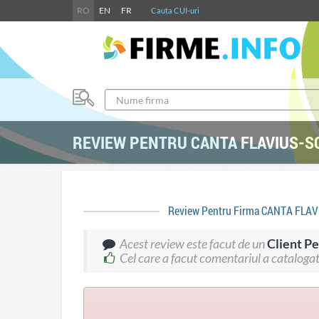
RO
EN
FR
Cauta CUI-uri
REVIEW PENTRU CANTA FLAVIUS-SO
Review Pentru Firma CANTA FL
Acest review este facut de un
Client P
Cel care a facut comentariul a catalogat