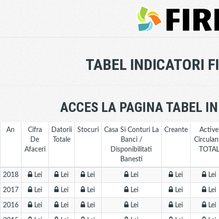
TABEL INDICATORI 
ACCES LA PAGINA TABEL I
An
Cifra
Datorii
Stocuri
Casa Si Conturi La
Creante
Active
De
Totale
Banci /
Circulan
Afaceri
Disponibilitati
TOTA
Banesti
2018
Lei
Lei
Lei
Lei
Lei
Lei
2017
Lei
Lei
Lei
Lei
Lei
Lei
2016
Lei
Lei
Lei
Lei
Lei
Lei