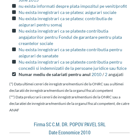
nu exista informati despre plata impozitul pe venit/profit
Nu exista inregistrari ca se platesc asigurari sociale
Nu exista inregistrari ca se platesc contributia de
asigurari pentru somaj
Nu exista inregistrari ca se plateste contributia
angajatorilor pentru Fondul de garantare pentru plata
creantelor sociale
Nu exista inregistrari ca se plateste contributia pentru
asigurari de sanatate
Nu exista inregistrari ca se plateste contributia pentru
concedii si indemnizatii de la persoane juridice sau fizice
Numar mediu de salariati pentru anul
2010
/
2
angajati
(*) Data ultimei cereri de inregistrare/mentiuni de la ONRC sau a ultimei
declaratii de inregistrare/mentiuni de la organul fiscal competent
(**) Data prelucrarii cererii de inregistrare/mentiuni de la ONRC sau a
declaratiei de inregistrare/mentiuni de la organul fiscal competent, de catre
ANAF
Firma SC C.M. DR. POPOV PAVEL SRL
Date Economice 2010