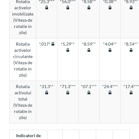
Rotatia
*25.3***
*56.0***
*8.58**
*0.38**
*8.93**
activelor
imobilizate
(Viteza de
rotatie in
zile)
Rotatia
*.017*
*5.29**
*8.59**
*4.04**
*8.54**
activelor
circulante
(Viteza de
rotatie in
zile)
Rotatia
*31.3**
*71.3***
*07.1***
*24.4***
*17.4***
activului
total
(Viteza de
rotatie in
zile)
Indicatori de