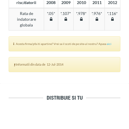
risc/datorii
2008
2009
2010
2011
2012
Rata de
*.05*
*.107*
*.978*
*.976*
*.116*
indatorare
globala
Acesta firma/pfa iti apartine? Vrei sa il scoti de pe site-ul nostru? Apasa
aici
Informatii din data de 12-Jul-2014
DISTRIBUIE SI TU