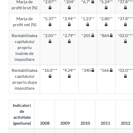
Marja de
*2.87**
*.104*
*6.7*
*5.24**
*37.8***
profit brut (%)
Marja de
*5.37**
*3.94**
*1.23**
*2.80**
*37.8***
profit net (%)
Rentabilitatea
*2.05**
*3.79**
*205
*864
*02.0***
capitalului
propriu
inainte de
impozitare
Rentabilitatea
*16.0***
*9.24**
*340
*566
*02.0***
capitalului
propriu dupa
impozitare
Indicatori
de
activitate
(gestiune)
2008
2009
2010
2011
2012