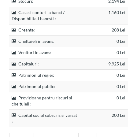
Stocuri:
2,194 Lei
Casa si conturi la banci /
1,160 Lei
Disponibilitati banesti :
Creante:
208 Lei
Cheltuieli in avans:
0 Lei
Venituri in avans:
0 Lei
Capitaluri:
-9,925 Lei
Patrimoniul regiei:
0 Lei
Patrimoniul public:
0 Lei
Provizioane pentru riscuri si
0 Lei
cheltuieli :
Capital social subscris si varsat
200 Lei
: