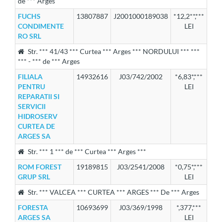
de *** Arges
FUCHS
13807887
J2001000189038
*12,2**,***
CONDIMENTE
LEI
RO SRL
Str. *** 41/43 *** Curtea *** Arges *** NORDULUI *** ***
*** - *** de *** Arges
FILIALA
14932616
J03/742/2002
*6,83*,***
PENTRU
LEI
REPARATII SI
SERVICII
HIDROSERV
CURTEA DE
ARGES SA
Str. *** 1 *** de *** Curtea *** Arges ***
ROM FOREST
19189815
J03/2541/2008
*0,75*,***
GRUP SRL
LEI
Str. *** VALCEA *** CURTEA *** ARGES *** De *** Arges
FORESTA
10693699
J03/369/1998
*,377,***
ARGES SA
LEI