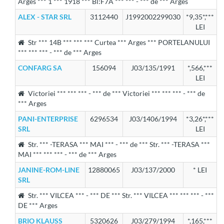
Arges *** 1 *** 1918 *** Bl:F7A *** *** - *** de *** Arges
ALEX - STAR SRL
3112440
J1992002299030
*9,35*,***
LEI
Str *** 14B *** *** *** Curtea *** Arges *** PORTELANULUI
*** *** *** - *** de *** Arges
CONFARG SA
156094
J03/135/1991
*,566,***
LEI
Victoriei *** *** *** - *** de *** Victoriei *** *** *** - *** de
*** Arges
PANI-ENTERPRISE
6296534
J03/1406/1994
*3,26*,***
SRL
LEI
Str. *** -TERASA *** MAI *** - *** de *** Str. *** -TERASA ***
MAI *** *** *** - *** de *** Arges
JANINE-ROM-LINE
12880065
J03/137/2000
* LEI
SRL
Str. *** VILCEA *** - *** DE *** Str. *** VILCEA *** *** *** - ***
DE *** Arges
BRIO KLAUSS
5320626
J03/279/1994
*,165,***