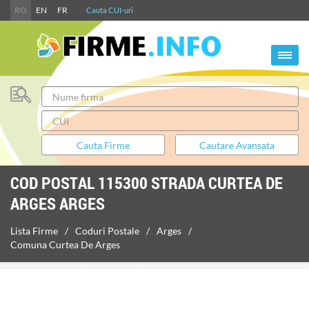
RO
EN
FR
Cauta CUI-uri
COD POSTAL 115300 STRADA CURTEA DE
ARGES ARGES
Lista Firme
Coduri Postale
Arges
Comuna Curtea De Arges