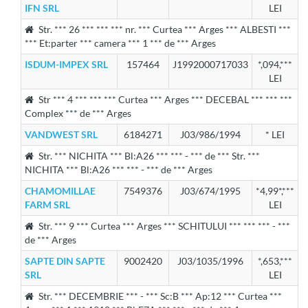
IFN SRL
LEI
Str. *** 26 *** *** *** nr. *** Curtea *** Arges *** ALBESTI ***
*** Et:parter *** camera *** 1 *** de *** Arges
ISDUM-IMPEX SRL
157464
J1992000717033
*,094,***
LEI
Str *** 4 *** *** *** Curtea *** Arges *** DECEBAL *** *** ***
Complex *** de *** Arges
VANDWEST SRL
6184271
J03/986/1994
* LEI
Str. *** NICHITA *** Bl:A26 *** *** - *** de *** Str. ***
NICHITA *** Bl:A26 *** *** - *** de *** Arges
CHAMOMILLAE
7549376
J03/674/1995
*4,99*,***
FARM SRL
LEI
Str. *** 9 *** Curtea *** Arges *** SCHITULUI *** *** *** - ***
de *** Arges
SAPTE DIN SAPTE
9002420
J03/1035/1996
*,653,***
SRL
LEI
Str. *** DECEMBRIE *** - *** Sc:B *** Ap:12 *** Curtea ***