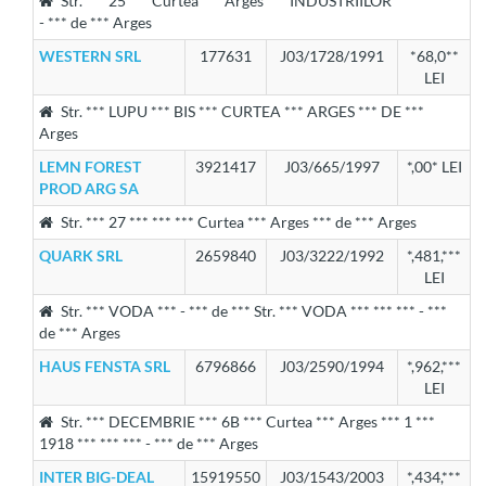
Str. *** 25 *** Curtea *** Arges *** INDUSTRIILOR *** *** ***
- *** de *** Arges
WESTERN SRL
177631
J03/1728/1991
*68,0**
LEI
Str. *** LUPU *** BIS *** CURTEA *** ARGES *** DE ***
Arges
LEMN FOREST
3921417
J03/665/1997
*,00* LEI
PROD ARG SA
Str. *** 27 *** *** *** Curtea *** Arges *** de *** Arges
QUARK SRL
2659840
J03/3222/1992
*,481,***
LEI
Str. *** VODA *** - *** de *** Str. *** VODA *** *** *** - ***
de *** Arges
HAUS FENSTA SRL
6796866
J03/2590/1994
*,962,***
LEI
Str. *** DECEMBRIE *** 6B *** Curtea *** Arges *** 1 ***
1918 *** *** *** - *** de *** Arges
INTER BIG-DEAL
15919550
J03/1543/2003
*,434,***