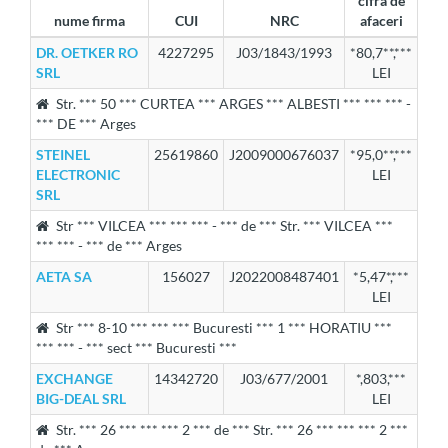
cifra de
nume firma
CUI
NRC
afaceri
DR. OETKER RO
4227295
J03/1843/1993
*80,7**,***
SRL
LEI
Str. *** 50 *** CURTEA *** ARGES *** ALBESTI *** *** *** -
*** DE *** Arges
STEINEL
25619860
J2009000676037
*95,0**,***
ELECTRONIC
LEI
SRL
Str *** VILCEA *** *** *** - *** de *** Str. *** VILCEA ***
*** *** - *** de *** Arges
AETA SA
156027
J2022008487401
*5,47*,***
LEI
Str *** 8-10 *** *** *** Bucuresti *** 1 *** HORATIU ***
*** *** - *** sect *** Bucuresti ***
EXCHANGE
14342720
J03/677/2001
*,803,***
BIG-DEAL SRL
LEI
Str. *** 26 *** *** *** 2 *** de *** Str. *** 26 *** *** *** 2 ***