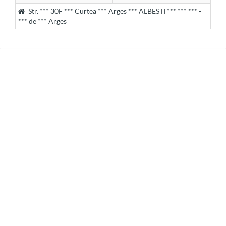
Str. *** 30F *** Curtea *** Arges *** ALBESTI *** *** *** -
*** de *** Arges