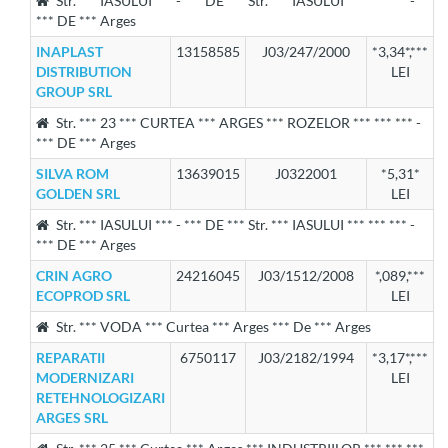
Str. *** IASULUI *** - *** DE *** Str. *** IASULUI *** *** *** -
*** DE *** Arges
INAPLAST
13158585
J03/247/2000
*3,34*,***
DISTRIBUTION
LEI
GROUP SRL
Str. *** 23 *** CURTEA *** ARGES *** ROZELOR *** *** *** -
*** DE *** Arges
SILVA ROM
13639015
J0322001
*5,31*
GOLDEN SRL
LEI
Str. *** IASULUI *** - *** DE *** Str. *** IASULUI *** *** *** -
*** DE *** Arges
CRIN AGRO
24216045
J03/1512/2008
*,089,***
ECOPROD SRL
LEI
Str. *** VODA *** Curtea *** Arges *** De *** Arges
REPARATII
6750117
J03/2182/1994
*3,17*,***
MODERNIZARI
LEI
RETEHNOLOGIZARI
ARGES SRL