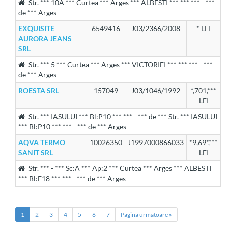
Str. *** 10A *** Curtea *** Arges *** ALBESTI *** *** *** - ***
de *** Arges
EXQUISITE
6549416
J03/2366/2008
* LEI
AURORA JEANS
SRL
Str. *** 5 *** Curtea *** Arges *** VICTORIEI *** *** *** - ***
de *** Arges
ROESTA SRL
157049
J03/1046/1992
*,701,***
LEI
Str. *** IASULUI *** Bl:P10 *** *** - *** de *** Str. *** IASULUI
*** Bl:P10 *** *** - *** de *** Arges
AQVA TERMO
10026350
J1997000866033
*9,69*,***
SANIT SRL
LEI
Str. *** - *** Sc:A *** Ap:2 *** Curtea *** Arges *** ALBESTI
*** Bl:E18 *** *** - *** de *** Arges
1
2
3
4
5
6
7
Pagina urmatoare »