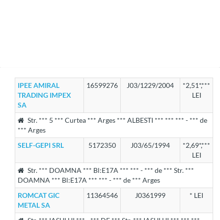
IPEE AMIRAL
16599276
J03/1229/2004
*2,51*,***
TRADING IMPEX
LEI
SA
Str. *** 5 *** Curtea *** Arges *** ALBESTI *** *** *** - *** de
*** Arges
SELF-GEPI SRL
5172350
J03/65/1994
*2,69*,***
LEI
Str. *** DOAMNA *** Bl:E17A *** *** - *** de *** Str. ***
DOAMNA *** Bl:E17A *** *** - *** de *** Arges
ROMCAT GIC
11364546
J0361999
* LEI
METAL SA