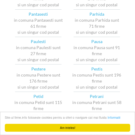
si un singur cod postal
si un singur cod postal
Pantasesti
Parhida
in comuna Pantasesti sunt
in comuna Parhida sunt
61 firme
71 firme
si un singur cod postal
si un singur cod postal
Paulesti
Pausa
in comuna Paulesti sunt
in comuna Pausa sunt 91
27 firme
firme
si un singur cod postal
si un singur cod postal
Pestere
Pestis
in comuna Pestere sunt
in comuna Pestis sunt 196
176 firme
firme
si un singur cod postal
si un singur cod postal
Petid
Petrani
in comuna Petid sunt 115
in comuna Petrani sunt 58
firme
firme
si un singur cod postal
si un singur cod postal
Site-ul firme.info foloseste cookies pentru a oferi o navigare cat mai fluida
Informatii
Petreasa
Petreu
Am inteles!
in comuna Petreasa sunt
in comuna Petreu sunt