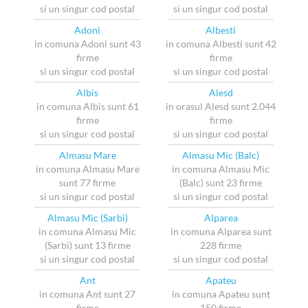
si un singur cod postal
si un singur cod postal
Adoni
Albesti
in comuna Adoni sunt 43
in comuna Albesti sunt 42
firme
firme
si un singur cod postal
si un singur cod postal
Albis
Alesd
in comuna Albis sunt 61
in orasul Alesd sunt 2.044
firme
firme
si un singur cod postal
si un singur cod postal
Almasu Mare
Almasu Mic (Balc)
in comuna Almasu Mare
in comuna Almasu Mic
sunt 77 firme
(Balc) sunt 23 firme
si un singur cod postal
si un singur cod postal
Almasu Mic (Sarbi)
Alparea
in comuna Almasu Mic
in comuna Alparea sunt
(Sarbi) sunt 13 firme
228 firme
si un singur cod postal
si un singur cod postal
Ant
Apateu
in comuna Ant sunt 27
in comuna Apateu sunt
firme
150 firme