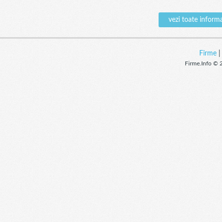
vezi toate info
Firme
Firme.Info © 