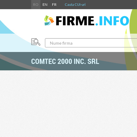
RO
EN
FR
Cauta CUI-uri
COMTEC 2000 INC. SRL