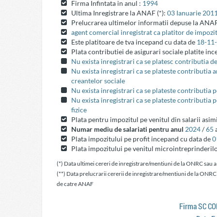
Firma Infintata in anul :
1994
Ultima Inregistrare la ANAF (*):
03 Ianuarie 201
Prelucrarea ultimelor informatii depuse la ANAF
agent comercial inregistrat ca platitor de impozit
Este platitoare de tva incepand cu data de
18-11
Plata contributiei de asigurari sociale platite in
Nu exista inregistrari ca se platesc contributia d
Nu exista inregistrari ca se plateste contributia
creantelor sociale
Nu exista inregistrari ca se plateste contributia 
Nu exista inregistrari ca se plateste contributia 
fizice
Plata pentru impozitul pe venitul din salarii asim
Numar mediu de salariati pentru anul
2024
/
65
a
Plata impozitului pe profit incepand cu data de
0
Plata impozitului pe venitul microintreprinderil
(*) Data ultimei cereri de inregistrare/mentiuni de la ONRC sau a
(**) Data prelucrarii cererii de inregistrare/mentiuni de la ONRC
de catre ANAF
Firma SC C