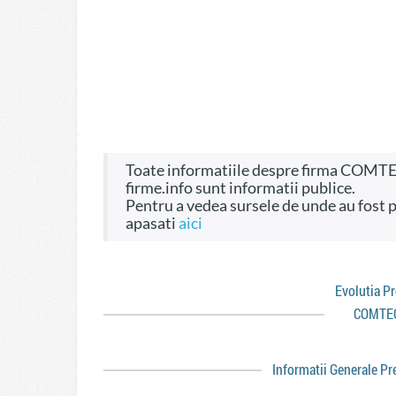
Toate informatiile despre firma COMTEC 2000 INC. SRL, CIF 6423689, pe site-ul
firme.info sunt informatii publice.
Pentru a vedea sursele de unde au fost preluate informatiile si dreptul de a fi folosite
apasati
aici
Evolutia P
COMTEC
Informatii Generale P