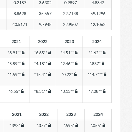
0.2187
3.6302
0.9897
4.8842
8.8628
35.557
22.7138
59.1296
40.5171
9.7948
22.9507
12.1062
2021
2022
2023
2024
*8.91**
*6.65**
*4.51**
*1.62**
*5.89**
*4.18**
*2.46**
*.837*
*1.59**
*15.4**
*0.22*
*14.7***
*6.55*
*8.31**
*3.13**
*7.08**
2021
2022
2023
2024
*.393*
*.377*
*.595*
*.055*