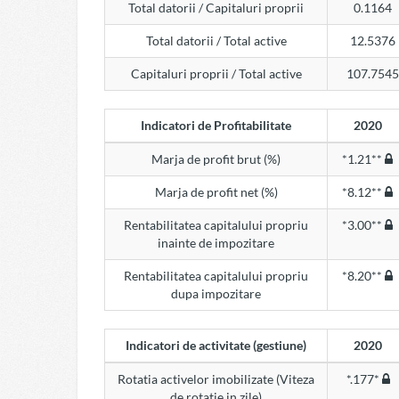
Total datorii / Capitaluri proprii
0.1164
Total datorii / Total active
12.5376
Capitaluri proprii / Total active
107.7545
Indicatori de Profitabilitate
2020
Marja de profit brut (%)
*1.21**
Marja de profit net (%)
*8.12**
Rentabilitatea capitalului propriu
*3.00**
inainte de impozitare
Rentabilitatea capitalului propriu
*8.20**
dupa impozitare
Indicatori de activitate (gestiune)
2020
Rotatia activelor imobilizate (Viteza
*.177*
de rotatie in zile)