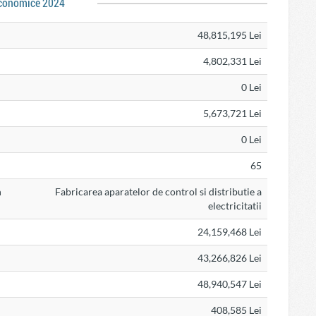
conomice 2024
48,815,195 Lei
4,802,331 Lei
0 Lei
5,673,721 Lei
0 Lei
65
n
Fabricarea aparatelor de control si distributie a
electricitatii
24,159,468 Lei
43,266,826 Lei
48,940,547 Lei
408,585 Lei