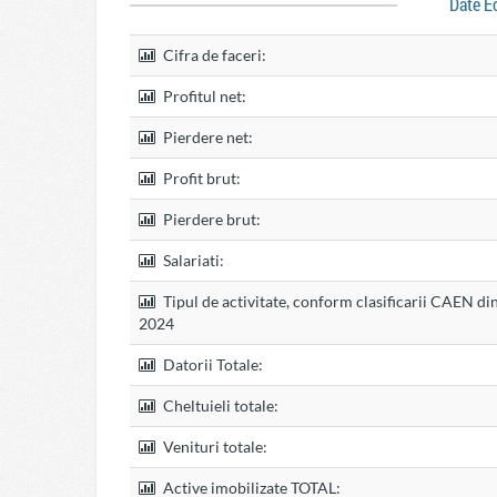
Date E
Cifra de faceri:
Profitul net:
Pierdere net:
Profit brut:
Pierdere brut:
Salariati:
Tipul de activitate, conform clasificarii CAEN di
2024
Datorii Totale:
Cheltuieli totale:
Venituri totale:
Active imobilizate TOTAL: