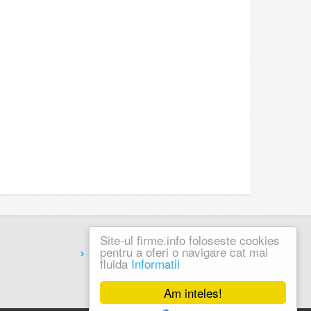
Site-ul firme.info foloseste cookies
pentru a oferi o navigare cat mai
Coduri Postale
fluida
Informatii
Am inteles!