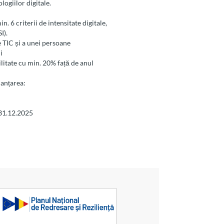
giilor digitale.
n. 6 criterii de intensitate digitale,
I).
e TIC și a unei persoane
i
ilitate cu min. 20% față de anul
nanțarea:
 31.12.2025