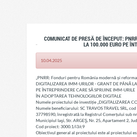
COMUNICAT DE PRESĂ DE ÎNCEPUT: PNR
LA 100.000 EURO PE Î
10.04.2025
„PNRR: Fonduri pentru România modernă și reforma
DIGITALIZAREA IMM-URILOR - GRANT DE PÂNĂ LA
PE ÎNTREPRINDERE CARE SĂ SPRIJINE IMM-URILE
ÎN ADOPTAREA TEHNOLOGIILOR DIGITALE
Numele proiectului de investiție „DIGITALIZAREA
Numele beneficiarului: SC TRAVOS TRAVEL SRL, cod de
37798590, înregistrată la Registrul Comerțului sub n
Municipiul Iaşi, Str. ARGEŞ, Nr. 25, Apartament 2, Jud
Cod proiect: 3000.1/i3/c9
Obiectivul general al proiectului este al proiectului es