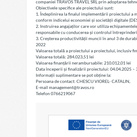
companiei TRAVOS TRAVEL SRL prin adoptarea tehnolo
Obiectivele specifice ale proiectului sunt:
1. Îndeplinirea la finalul implementării proiectului a mi
conform indicelui economiei și societății digitale (DES
2. Instruirea angajaților care vor utiliza echipamentel
responsabile cu conducerea și controlul întreprinderi
3. Creșterea productivității muncii în anul 3 de durab
2022
Valoarea totală a proiectului a proiectului, inclusiv fi
Valoarea totală: 284.023,51 lei
Valoarea finanțării nerambursabile: 210.012,01 lei
Data începerii și finalizării proiectului: 04.04.2025 –
Informații suplimentare se pot obține la:
Persoana de contact: CHESCU VIOREL- CATALIN,
E-mail
management@travos.ro
Telefon 0766219067