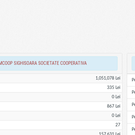
ONSUMCOOP SIGHISOARA SOCIETATE COOPERATIVA
1,051,078 Lei
P
335 Lei
P
0 Lei
P
867 Lei
0 Lei
P
27
P
157,631 Lei