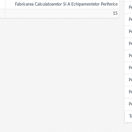
Fabricarea Calculatoarelor Si A Echipamentelor Periferice
P
15
P
P
P
P
P
P
P
P
T