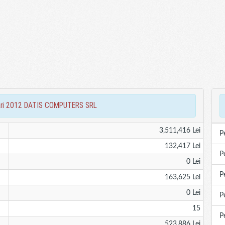
ciari 2012 DATIS COMPUTERS SRL
3,511,416 Lei
P
132,417 Lei
P
0 Lei
P
163,625 Lei
0 Lei
P
15
P
523,886 Lei