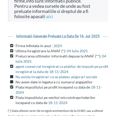
firme.info sunt informatii publice.
Pentru a vedea sursele de unde au fost
preluate informatiile si dreptul de a fi
folosite apasati
aici
Informatii Generale Preluate La Data De 16-Jul-2025
Firma Infintata in anul :
2024
Ultima Inregistrare la ANAF (*):
04 Iulie 2025
Prelucrarea ultimelor informatii depuse la ANAF (**):
04
Iulie 2025
agent comercial inregistrat ca platitor de impozit pe profit
inregistrat la data de 18-11-2024
Nu exista inregistrari ca se platesc asigurari sociale
Nu avem date in legatura cu numarul angajatilor
Plata impozitului pe profit incepand cu data de
18-11-
2024
Plata impozitului pe venitul microintreprinderilor
incepand cu data de
18-11-2024
(*) Data ultimei cereri de inregistrare/mentiuni de la ONRC sau a ultimei