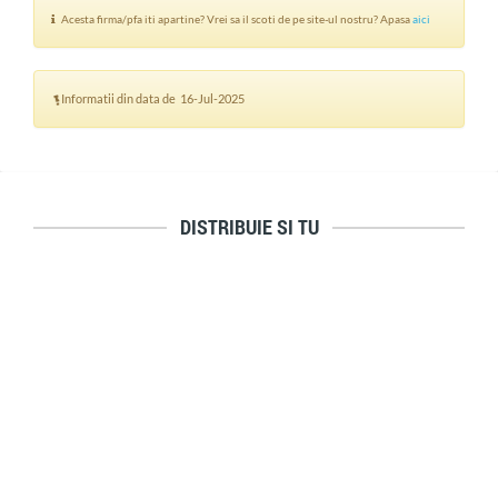
Acesta firma/pfa iti apartine? Vrei sa il scoti de pe site-ul nostru? Apasa
aici
Informatii din data de 16-Jul-2025
DISTRIBUIE SI TU