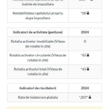
inainte de impozitare
Rentabilitatea capitalului propriu
*00
dupa impozitare
Indicatori de activitate (gestiune)
2024
Rotatia activelor imobilizate (Viteza
0
de rotatie in zile)
Rotatia activelor circulante (Viteza de
*65
rotatie in zile)
Rotatia activului total (Viteza de
*65
rotatie in zile)
Indicatori de risc/datorii
2024
Rata de indatorare globala
*.207*