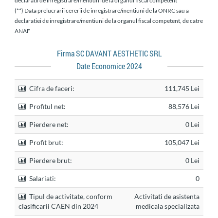
declaratii de inregistrare/mentiuni de la organul fiscal competent
(**) Data prelucrarii cererii de inregistrare/mentiuni de la ONRC sau a
declaratiei de inregistrare/mentiuni de la organul fiscal competent, de catre
ANAF
Firma SC DAVANT AESTHETIC SRL
Date Economice 2024
Cifra de faceri:
111,745 Lei
Profitul net:
88,576 Lei
Pierdere net:
0 Lei
Profit brut:
105,047 Lei
Pierdere brut:
0 Lei
Salariati:
0
Tipul de activitate, conform
Activitati de asistenta
clasificarii CAEN din 2024
medicala specializata