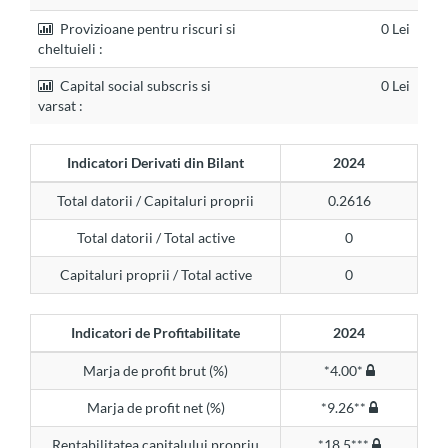
Provizioane pentru riscuri si
0 Lei
cheltuieli :
Capital social subscris si
0 Lei
varsat :
Indicatori Derivati din Bilant
2024
Total datorii / Capitaluri proprii
0.2616
Total datorii / Total active
0
Capitaluri proprii / Total active
0
Indicatori de Profitabilitate
2024
Marja de profit brut (%)
*4.00*
Marja de profit net (%)
*9.26**
Rentabilitatea capitalului propriu
*18.5***