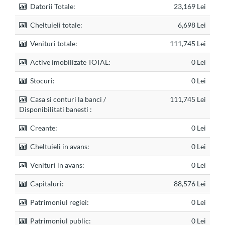
Datorii Totale:
23,169 Lei
Cheltuieli totale:
6,698 Lei
Venituri totale:
111,745 Lei
Active imobilizate TOTAL:
0 Lei
Stocuri:
0 Lei
Casa si conturi la banci /
111,745 Lei
Disponibilitati banesti :
Creante:
0 Lei
Cheltuieli in avans:
0 Lei
Venituri in avans:
0 Lei
Capitaluri:
88,576 Lei
Patrimoniul regiei:
0 Lei
Patrimoniul public:
0 Lei