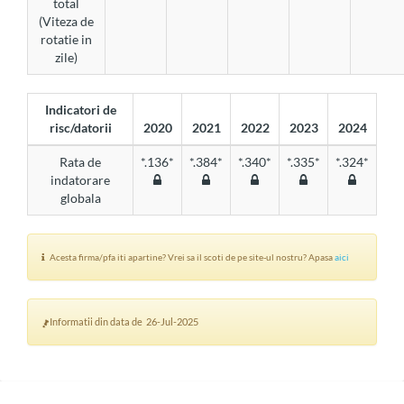
total
(Viteza de
rotatie in
zile)
Indicatori de
risc/datorii
2020
2021
2022
2023
2024
Rata de
*.136*
*.384*
*.340*
*.335*
*.324*
indatorare
globala
Acesta firma/pfa iti apartine? Vrei sa il scoti de pe site-ul nostru? Apasa
aici
Informatii din data de 26-Jul-2025