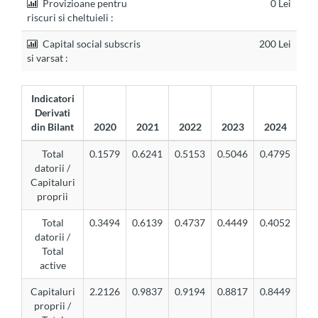
Provizioane pentru
0 Lei
riscuri si cheltuieli :
Capital social subscris
200 Lei
si varsat :
Indicatori
Derivati
din Bilant
2020
2021
2022
2023
2024
Total
0.1579
0.6241
0.5153
0.5046
0.4795
datorii /
Capitaluri
proprii
Total
0.3494
0.6139
0.4737
0.4449
0.4052
datorii /
Total
active
Capitaluri
2.2126
0.9837
0.9194
0.8817
0.8449
proprii /