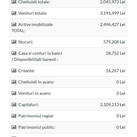
Cheltuieli totale:
2,045,973 Lei
Venituri totale:
3,191,499 Lei
Active imobilizate
2,496,427 Lei
TOTAL:
Stocuri:
579,208 Lei
Casa si conturi la banci
28,752 Lei
/ Disponibilitati banesti :
Creante:
16,267 Lei
Cheltuieli in avans:
0 Lei
Venituri in avans:
0 Lei
Capitaluri:
2,109,213 Lei
Patrimoniul regiei:
0 Lei
Patrimoniul public:
0 Lei