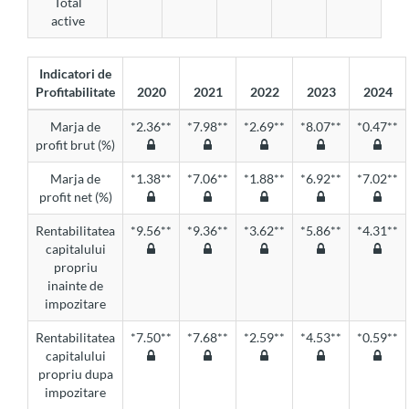
Total
active
Indicatori de
Profitabilitate
2020
2021
2022
2023
2024
Marja de
*2.36**
*7.98**
*2.69**
*8.07**
*0.47**
profit brut (%)
Marja de
*1.38**
*7.06**
*1.88**
*6.92**
*7.02**
profit net (%)
Rentabilitatea
*9.56**
*9.36**
*3.62**
*5.86**
*4.31**
capitalului
propriu
inainte de
impozitare
Rentabilitatea
*7.50**
*7.68**
*2.59**
*4.53**
*0.59**
capitalului
propriu dupa
impozitare