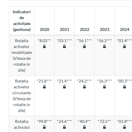
Indicatori
de
activitate
(gestiune)
2020
2021
2022
2023
2024
Rotatia
*8.02**
*03.1***
*16.1***
*56.2***
*01.4***
activelor
imobilizate
(Viteza de
rotatie in
zile)
Rotatia
*21.8***
*21.4***
*24.2***
*16.3***
*00.3***
activelor
circulante
(Viteza de
rotatie in
zile)
Rotatia
*99.8***
*24.6***
*40.4**
*72.5**
*01.8***
activului