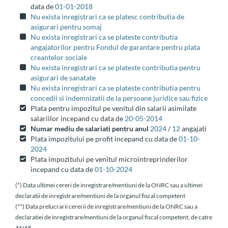
data de
01-01-2018
Nu exista inregistrari ca se platesc contributia de
asigurari pentru somaj
Nu exista inregistrari ca se plateste contributia
angajatorilor pentru Fondul de garantare pentru plata
creantelor sociale
Nu exista inregistrari ca se plateste contributia pentru
asigurari de sanatate
Nu exista inregistrari ca se plateste contributia pentru
concedii si indemnizatii de la persoane juridice sau fizice
Plata pentru impozitul pe venitul din salarii asimilate
salariilor incepand cu data de
20-05-2014
Numar mediu de salariati pentru anul
2024
/
12
angajati
Plata impozitului pe profit incepand cu data de
01-10-
2024
Plata impozitului pe venitul microintreprinderilor
incepand cu data de
01-10-2024
(*) Data ultimei cereri de inregistrare/mentiuni de la ONRC sau a ultimei
declaratii de inregistrare/mentiuni de la organul fiscal competent
(**) Data prelucrarii cererii de inregistrare/mentiuni de la ONRC sau a
declaratiei de inregistrare/mentiuni de la organul fiscal competent, de catre
ANAF