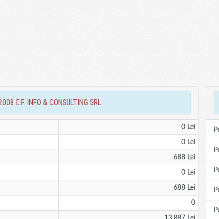
ri 2008 E.F. INFO & CONSULTING SRL
0 Lei
P
0 Lei
P
688 Lei
P
0 Lei
688 Lei
P
0
P
13,887 Lei