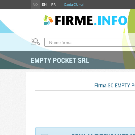
RO
EN
FR
Cauta CUI-uri
EMPTY POCKET SRL
Firma SC EMPTY P