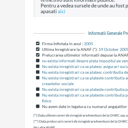
Pentru a vedea sursele de unde au fost preluate informatiile si dreptul de a fi folosite
apasati
aici
Informatii Generale P
Firma Infintata in anul :
2005
Ultima Inregistrare la ANAF (*):
19 October 200
Prelucrarea ultimelor informatii depuse la ANAF
nu exista informati despre plata impozitul pe veni
Nu exista inregistrari ca se platesc asigurari soci
Nu exista inregistrari ca se platesc contributia d
Nu exista inregistrari ca se plateste contributia
creantelor sociale
Nu exista inregistrari ca se plateste contributia 
Nu exista inregistrari ca se plateste contributia 
fizice
Nu avem date in legatura cu numarul angajatilor
(*) Data ultimei cereri de inregistrare/mentiuni de la ONRC sau a
(**) Data prelucrarii cererii de inregistrare/mentiuni de la ONRC
de catre ANAF