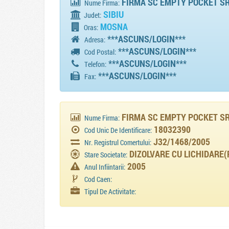
FIRMA SC EMPTY POCKET S
Nume Firma:
SIBIU
Judet:
MOSNA
Oras:
***ASCUNS/LOGIN***
Adresa:
***ASCUNS/LOGIN***
Cod Postal:
***ASCUNS/LOGIN***
Telefon:
***ASCUNS/LOGIN***
Fax:
FIRMA SC EMPTY POCKET S
Nume Firma:
18032390
Cod Unic De Identificare:
J32/1468/2005
Nr. Registrul Comertului:
DIZOLVARE CU LICHIDARE(
Stare Societate:
2005
Anul Infiintarii:
Cod Caen:
Tipul De Activitate: