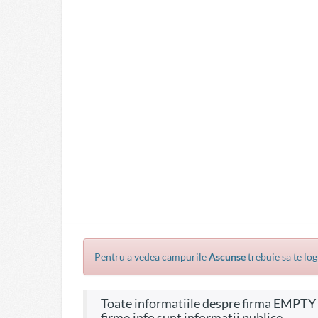
Pentru a vedea campurile
Ascunse
trebuie sa te log
Toate informatiile despre firma EMPTY POCKET SRL, CIF 18032390, pe site-ul
firme.info sunt informatii publice.