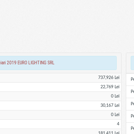
anciari 2019 EURO LIGHTING SRL
737,926 Lei
P
22,769 Lei
P
0 Lei
P
30,167 Lei
0 Lei
P
4
P
181,411 Lei