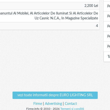
2,200 Lei
P
untul Al Mobilei, Al Articolelor De Iluminat Si Al Articolelor De
P
Uz Casnic N.c.a., In Magazine Specializate
4
P
P
P
T
vezi toate informatii despre EURO LIGHTING SRL
Firme
|
Advertising
|
Contact
Firme.Info © 2010 - 2026
Termeni si conditii