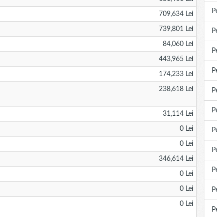
P
709,634 Lei
739,801 Lei
P
84,060 Lei
P
443,965 Lei
P
174,233 Lei
238,618 Lei
P
P
31,114 Lei
0 Lei
P
0 Lei
P
346,614 Lei
P
0 Lei
0 Lei
P
0 Lei
P