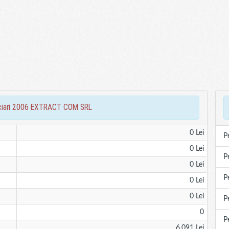
anciari 2006 EXTRACT COM SRL
0 Lei
P
0 Lei
P
0 Lei
P
0 Lei
0 Lei
P
0
P
6,091 Lei