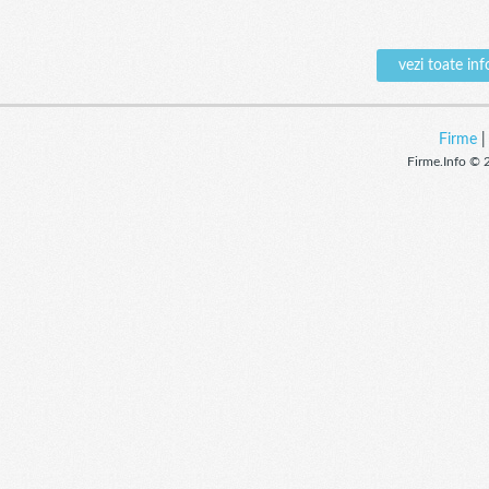
vezi toate i
Firme
Firme.Info © 