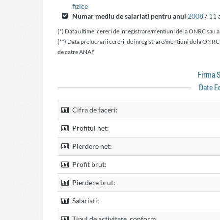
fizice
Numar mediu de salariati pentru anul
2008
/
11
a
(*) Data ultimei cereri de inregistrare/mentiuni de la ONRC sau a
(**) Data prelucrarii cererii de inregistrare/mentiuni de la ONRC
de catre ANAF
Firma
Date E
Cifra de faceri:
Profitul net:
Pierdere net:
Profit brut:
Pierdere brut:
Salariati:
Tipul de activitate, conform