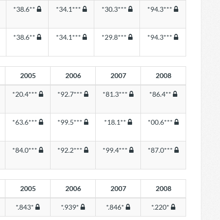
*38.6**
*34.1***
*30.3***
*94.3***
*38.6**
*34.1***
*29.8***
*94.3***
2005
2006
2007
2008
*20.4***
*92.7***
*81.3***
*86.4**
*63.6***
*99.5***
*18.1**
*00.6***
*84.0***
*92.2***
*99.4***
*87.0***
2005
2006
2007
2008
*.843*
*.939*
*.846*
*.220*