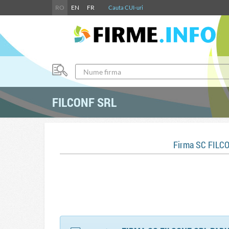
RO
EN
FR
Cauta CUI-uri
FILCONF SRL
Firma SC FILC