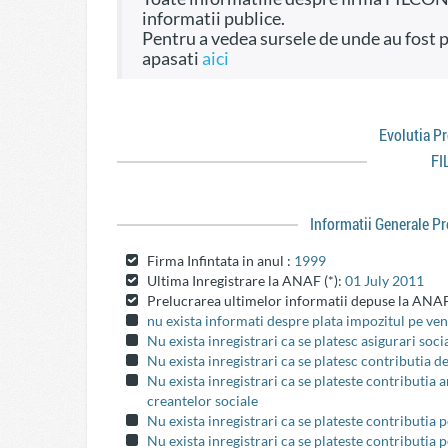
informatii publice.
Pentru a vedea sursele de unde au fost preluate informatiile si dreptul de a fi folosite
apasati
aici
Evolutia P
FI
Informatii Generale P
Firma Infintata in anul :
1999
Ultima Inregistrare la ANAF (*):
01 July 2011
Prelucrarea ultimelor informatii depuse la ANAF
nu exista informati despre plata impozitul pe veni
Nu exista inregistrari ca se platesc asigurari soci
Nu exista inregistrari ca se platesc contributia d
Nu exista inregistrari ca se plateste contributia
creantelor sociale
Nu exista inregistrari ca se plateste contributia 
Nu exista inregistrari ca se plateste contributia 