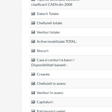
clasificarii CAEN din 2008
Datorii Totale:
Cheltuieli totale:
Venituri totale:
Active imobilizate TOTAL:
Stocuri:
Casa si conturi la banci /
Disponibilitati banesti :
Creante:
Cheltuieli in avans:
Venituri in avans:
Capitaluri:
Patrimoniul regiei: