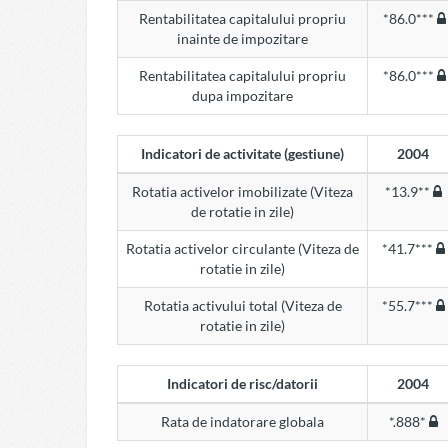
Rentabilitatea capitalului propriu
*86.0***
inainte de impozitare
Rentabilitatea capitalului propriu
*86.0***
dupa impozitare
Indicatori de activitate (gestiune)
2004
Rotatia activelor imobilizate (Viteza
*13.9**
de rotatie in zile)
Rotatia activelor circulante (Viteza de
*41.7***
rotatie in zile)
Rotatia activului total (Viteza de
*55.7***
rotatie in zile)
Indicatori de risc/datorii
2004
Rata de indatorare globala
*.888*