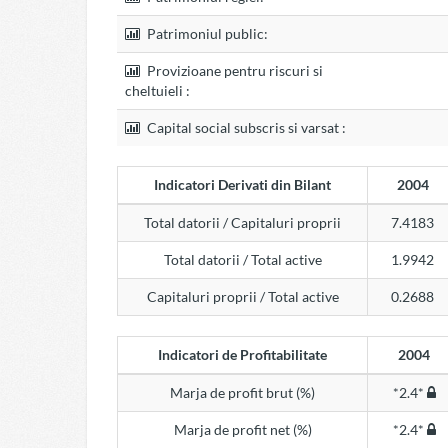
Patrimoniul public:
Provizioane pentru riscuri si
cheltuieli :
Capital social subscris si varsat :
Indicatori Derivati din Bilant
2004
Total datorii / Capitaluri proprii
7.4183
Total datorii / Total active
1.9942
Capitaluri proprii / Total active
0.2688
Indicatori de Profitabilitate
2004
Marja de profit brut (%)
*2.4*
Marja de profit net (%)
*2.4*