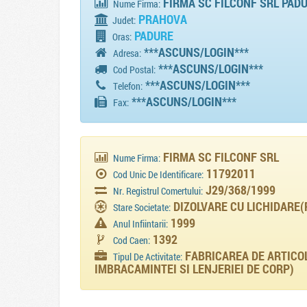
FIRMA SC FILCONF SRL PAD
Nume Firma:
PRAHOVA
Judet:
PADURE
Oras:
***ASCUNS/LOGIN***
Adresa:
***ASCUNS/LOGIN***
Cod Postal:
***ASCUNS/LOGIN***
Telefon:
***ASCUNS/LOGIN***
Fax:
FIRMA SC FILCONF SRL
Nume Firma:
11792011
Cod Unic De Identificare:
J29/368/1999
Nr. Registrul Comertului:
DIZOLVARE CU LICHIDARE(
Stare Societate:
1999
Anul Infiintarii:
1392
Cod Caen:
FABRICAREA DE ARTICOL
Tipul De Activitate:
IMBRACAMINTEI SI LENJERIEI DE CORP)