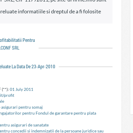
rofitabilitatii Pentru
LCONF SRL
reluate La Data De 23-Apr-2010
 (**):
01 July 2011
t/profit
ale
e asigurari pentru somaj
 angajatorilor pentru Fondul de garantare pentru plata
pentru asigurari de sanatate
pentru concedii si indemnizatii de la persoane juridice sau