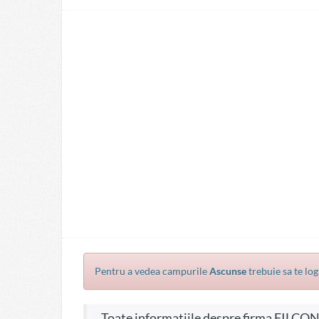
Pentru a vedea campurile
Ascunse
trebuie sa te log
Toate informatiile despre firma FILCONF SRL, CIF 11792011, pe site-ul firme.info sunt