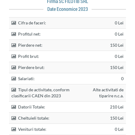
Firma SC FILOTIB SRL
Date Economice 2023
Cifra de faceri:
0 Lei
Profitul net:
0 Lei
Pierdere net:
150 Lei
Profit brut:
0 Lei
Pierdere brut:
150 Lei
Salariati:
0
Tipul de activitate, conform
Alte activitati de
clasificarii CAEN din 2023
tiparire n.c.a.
Datorii Totale:
210 Lei
Cheltuieli totale:
150 Lei
Venituri totale:
0 Lei