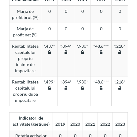
Marja de
0
0
0
0
0
profit brut (%)
Marja de
0
0
0
0
0
profit net (%)
Rentabilitatea
*.437*
*.894*
*.930*
*48.6***
*.218*
capitalului
propriu
inainte de
impozitare
Rentabilitatea
*.499*
*.894*
*.930*
*48.6***
*.218*
capitalului
propriu dupa
impozitare
Indicatori de
activitate (gestiune)
2019
2020
2021
2022
2023
Rotatia activelor
0
0
0
0
0