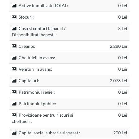
Active imobilizate TOTAL:
0 Lei
Stocuri:
0 Lei
Casa si conturi la banci /
8 Lei
Disponibilitati banesti :
Creante:
2,280 Lei
Cheltuieli in avans:
0 Lei
Venituri in avans:
0 Lei
Capitaluri:
2,078 Lei
Patrimoniul regiei:
0 Lei
Patrimoniul public:
0 Lei
Provizioane pentru riscuri si
0 Lei
cheltuieli :
Capital social subscris si varsat :
200 Lei