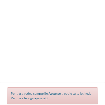
Pentru a vedea campurile
Ascunse
trebuie sa te loghezi.
Pentru a te loga apasa aici