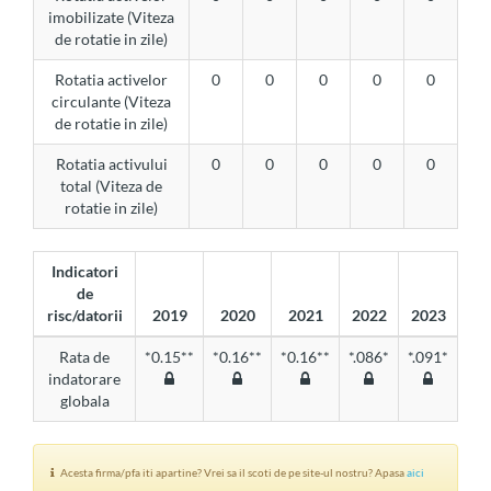
imobilizate (Viteza
de rotatie in zile)
Rotatia activelor
0
0
0
0
0
circulante (Viteza
de rotatie in zile)
Rotatia activului
0
0
0
0
0
total (Viteza de
rotatie in zile)
Indicatori
de
risc/datorii
2019
2020
2021
2022
2023
Rata de
*0.15**
*0.16**
*0.16**
*.086*
*.091*
indatorare
globala
Acesta firma/pfa iti apartine? Vrei sa il scoti de pe site-ul nostru? Apasa
aici