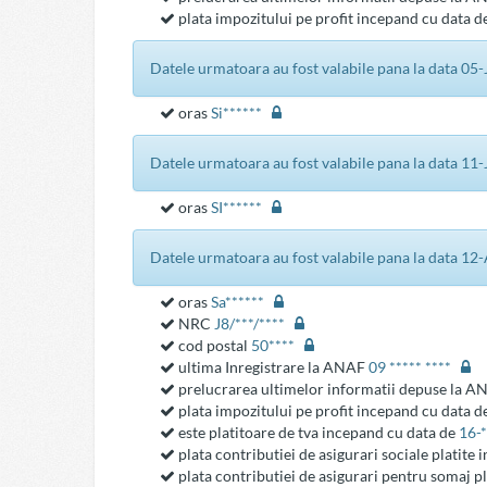
plata impozitului pe profit incepand cu data d
datele urmatoara au fost valabile pana la data 05
oras
Si******
datele urmatoara au fost valabile pana la data 11
oras
SI******
datele urmatoara au fost valabile pana la data 1
oras
Sa******
NRC
J8/***/****
cod postal
50****
ultima Inregistrare la ANAF
09 ***** ****
prelucrarea ultimelor informatii depuse la 
plata impozitului pe profit incepand cu data d
este platitoare de tva incepand cu data de
16-
plata contributiei de asigurari sociale platite
plata contributiei de asigurari pentru somaj p