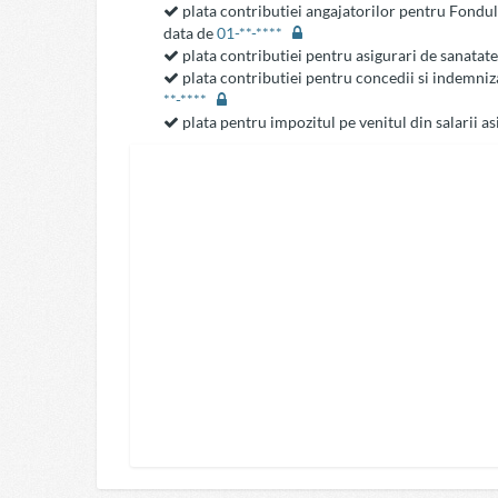
plata contributiei angajatorilor pentru Fondul
data de
01-**-****
plata contributiei pentru asigurari de sanatat
plata contributiei pentru concedii si indemniza
**-****
plata pentru impozitul pe venitul din salarii a