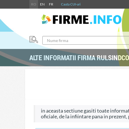
RO
EN
FR
Cauta CUI-uri
ALTE INFORMATII FIRMA RULSINDCO
in aceasta sectiune gasiti toate informati
oficiale, de la infiintare pana in prezent