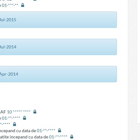
e
01-***-**
-Jul-2015
-Jul-2014
2-Apr-2014
ANAF
10 ***** ****
e
01-**-****
**-****
 incepand cu data de
01-**-****
latite incepand cu data de
01-**-****