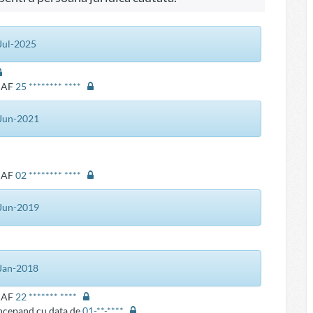
-Jul-2025
ANAF
25 ******** ****
4-Jun-2021
ANAF
02 ******** ****
5-Jun-2019
3-Jan-2018
ANAF
22 ******* ****
 incepand cu data de
01-**-****