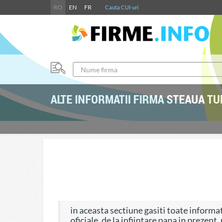
RO
EN
FR
Cauta CUI-uri
ALTE INFORMATII FIRMA STEAUA TU
in aceasta sectiune gasiti toate informati
oficiale, de la infiintare pana in prezent