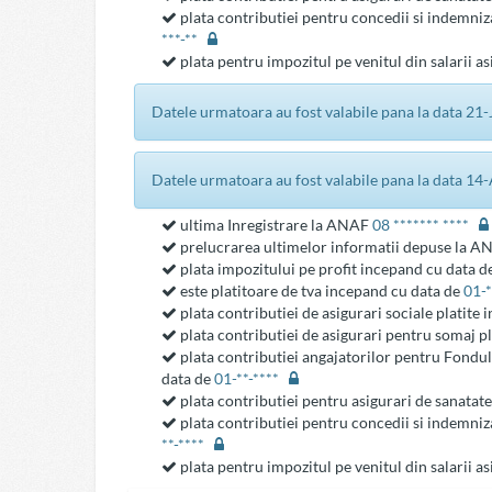
plata contributiei pentru concedii si indemniza
***-**
plata pentru impozitul pe venitul din salarii a
datele urmatoara au fost valabile pana la data 2
datele urmatoara au fost valabile pana la data 1
ultima Inregistrare la ANAF
08 ******* ****
prelucrarea ultimelor informatii depuse la 
plata impozitului pe profit incepand cu data d
este platitoare de tva incepand cu data de
01-
plata contributiei de asigurari sociale platite
plata contributiei de asigurari pentru somaj p
plata contributiei angajatorilor pentru Fondul
data de
01-**-****
plata contributiei pentru asigurari de sanatat
plata contributiei pentru concedii si indemniza
**-****
plata pentru impozitul pe venitul din salarii a