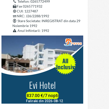
Telefon
: 0265772499
Fax 0265771932
CUI: 1227487
NRC: J26/2288/1992
Stare Societate
: INREGISTRAT din data 29
Noiembrie 1992
Anul Infiintarii
: 1992