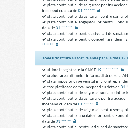
plata contributiei de asigurare pentru acciden
incepand cu data de
01-**-****
plata contributiei de asigurari pentru somaj p
plata contributiei angajatorilor pentru Fondul
data de
01-**-****
plata contributiei pentru asigurari de sanatat
plata contributiei pentru concedii si indemniza
**-****
datele urmatoara au fost valabile pana la data 1
ultima Inregistrare la ANAF
19 ***** ****
prelucrarea ultimelor informatii depuse la 
plata impozitului pe venitul microintreprinde
este platitoare de tva incepand cu data de
01-
plata contributiei de asigurari sociale platite
plata contributiei de asigurare pentru acciden
incepand cu data de
01-***-**
plata contributiei de asigurari pentru somaj p
plata contributiei angajatorilor pentru Fondul
data de
01-***-**
plata contributiei pentru asigurari de sanatat