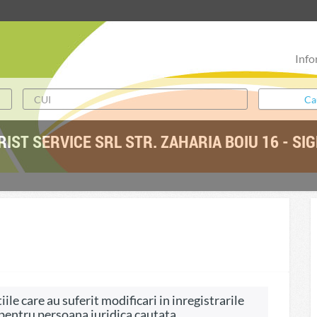
Info
RIST SERVICE SRL STR. ZAHARIA BOIU 16 - SI
ile care au suferit modificari in inregistrarile
, pentru persoana juridica cautata.