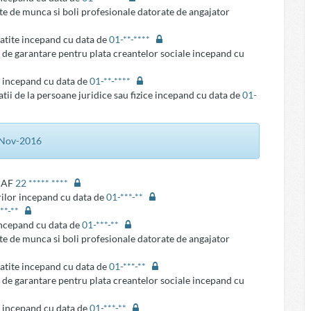
te de munca si boli profesionale datorate de angajator
latite incepand cu data de
01-**-****
 de garantare pentru plata creantelor sociale incepand cu
e incepand cu data de
01-**-****
tii de la persoane juridice sau fizice incepand cu data de
01-
7-Nov-2016
ANAF
22 ***** ****
rilor incepand cu data de
01-***-**
***-**
 incepand cu data de
01-***-**
te de munca si boli profesionale datorate de angajator
latite incepand cu data de
01-***-**
 de garantare pentru plata creantelor sociale incepand cu
e incepand cu data de
01-***-**