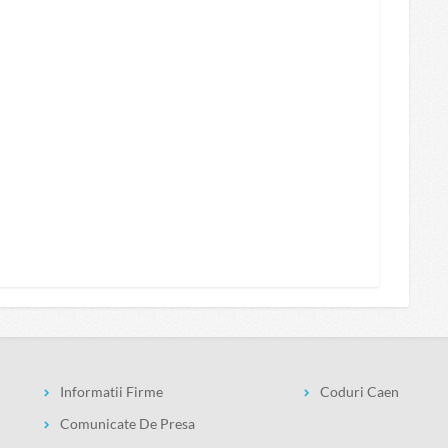
Informatii Firme
Coduri Caen
Comunicate De Presa