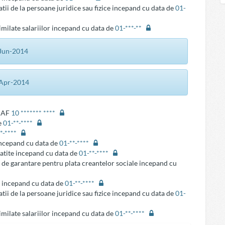
tii de la persoane juridice sau fizice incepand cu data de
01-
similate salariilor incepand cu data de
01-***-**
1-Jun-2014
4-Apr-2014
ANAF
10 ******* ****
e
01-**-****
**-****
 incepand cu data de
01-**-****
latite incepand cu data de
01-**-****
 de garantare pentru plata creantelor sociale incepand cu
e incepand cu data de
01-**-****
tii de la persoane juridice sau fizice incepand cu data de
01-
similate salariilor incepand cu data de
01-**-****