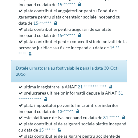
incepand cu data de
15-**-****
plata contributiei angajatorilor pentru Fondul de
garantare pentru plata creantelor sociale incepand cu
data de
15-**-****
plata contributiei pentru asigurari de sanatate
incepand cu data de
15-**-****
plata contributiei pentru concedii si indemnizatii de la
persoane juridice sau fizice incepand cu data de
15-**-
****
datele urmatoara au fost valabile pana la data 30-Oct-
2016
ultima Inregistrare la ANAF
21 ******** ****
prelucrarea ultimelor informatii depuse la ANAF
31
******** ****
plata impozitului pe venitul microintreprinderilor
incepand cu data de
13-***-**
este platitoare de tva incepand cu data de
31-***-**
plata contributiei de asigurari sociale platite incepand
cu data de
15-***-**
plata contributiei de asigurare pentru accidente de