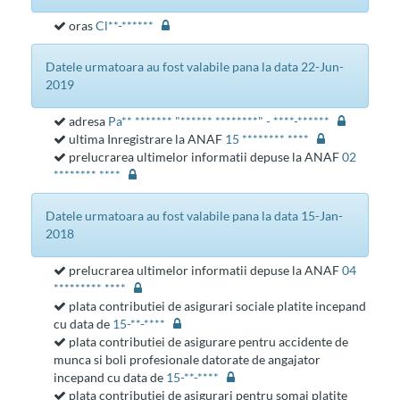
oras
Cl**-******
datele urmatoara au fost valabile pana la data 22-Jun-
2019
adresa
Pa** ******* "****** ********" - ****-******
ultima Inregistrare la ANAF
15 ******** ****
prelucrarea ultimelor informatii depuse la ANAF
02
******** ****
datele urmatoara au fost valabile pana la data 15-Jan-
2018
prelucrarea ultimelor informatii depuse la ANAF
04
********* ****
plata contributiei de asigurari sociale platite incepand
cu data de
15-**-****
plata contributiei de asigurare pentru accidente de
munca si boli profesionale datorate de angajator
incepand cu data de
15-**-****
plata contributiei de asigurari pentru somaj platite