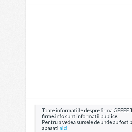
Toate informatiile despre firma GEFEE TECHNOLOGIES SA, CIF 51542774, pe site-ul
firme.info sunt informatii publice.
Pentru a vedea sursele de unde au fost preluate informatiile si dreptul de a fi folosite
apasati
aici