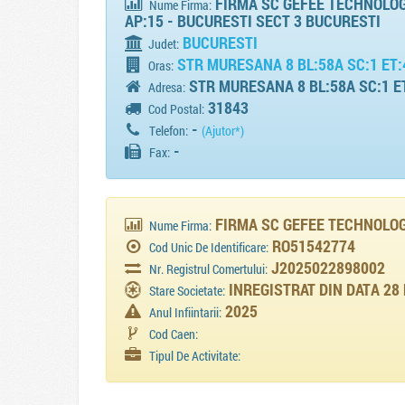
FIRMA SC GEFEE TECHNOLOGI
Nume Firma:
AP:15 - BUCURESTI SECT 3 BUCURESTI
BUCURESTI
Judet:
STR MURESANA 8 BL:58A SC:1 ET:
Oras:
STR MURESANA 8 BL:58A SC:1 ET
Adresa:
31843
Cod Postal:
-
Telefon:
(Ajutor*)
-
Fax:
FIRMA SC GEFEE TECHNOLOG
Nume Firma:
RO51542774
Cod Unic De Identificare:
J2025022898002
Nr. Registrul Comertului:
INREGISTRAT DIN DATA 28
Stare Societate:
2025
Anul Infiintarii:
Cod Caen:
Tipul De Activitate: