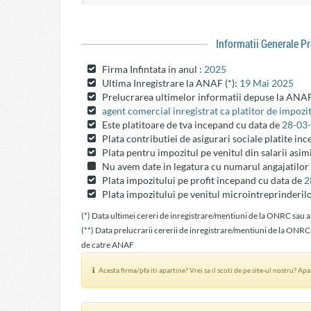
Informatii Generale P
Firma Infintata in anul :
2025
Ultima Inregistrare la ANAF (*):
19 Mai 2025
Prelucrarea ultimelor informatii depuse la ANAF
agent comercial inregistrat ca platitor de impozit
Este platitoare de tva incepand cu data de
28-03
Plata contributiei de asigurari sociale platite in
Plata pentru impozitul pe venitul din salarii asim
Nu avem date in legatura cu numarul angajatilor
Plata impozitului pe profit incepand cu data de
2
Plata impozitului pe venitul microintreprinderil
(*) Data ultimei cereri de inregistrare/mentiuni de la ONRC sau a
(**) Data prelucrarii cererii de inregistrare/mentiuni de la ONRC
de catre ANAF
Acesta firma/pfa iti apartine? Vrei sa il scoti de pe site-ul nostru? Ap