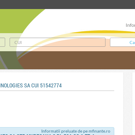
Info
HNOLOGIES SA CUI 51542774
Informatii preluate de pe mfinante.ro