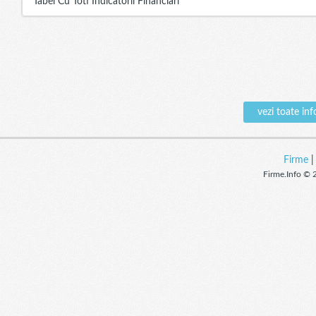
Tabel Cu Toti Indicatorii Financiari
vezi toate i
Firme
Firme.Info © 