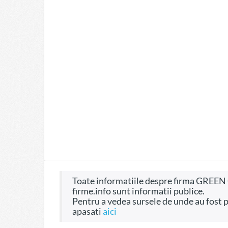
Toate informatiile despre firma GREEN CONSTRUCT SRL, CIF 16576981, pe site-ul
firme.info sunt informatii publice.
Pentru a vedea sursele de unde au fost preluate informatiile si dreptul de a fi folosite
apasati
aici