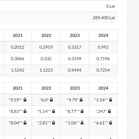
0 Lei
289,400 Lei
2021
2022
2023
2024
0.2012
0.2959
0.3317
0.992
0.3066
0.332
0.3149
0.7196
1.5242
1.1223
0.9494
0.7254
2021
2022
2023
2024
*9.59**
*6.0*
*9.79*
*1.54**
*8.83**
*5.14**
*8.77**
*.247*
*8.04**
*2.81**
*1.06**
*6.61**