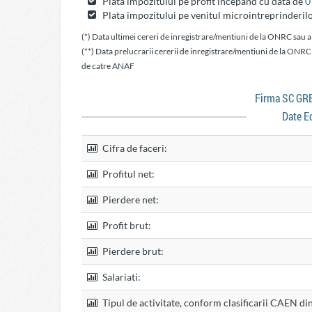
Plata impozitului pe profit incepand cu data de
0
Plata impozitului pe venitul microintreprinderil
(*) Data ultimei cereri de inregistrare/mentiuni de la ONRC sau a
(**) Data prelucrarii cererii de inregistrare/mentiuni de la ONRC
de catre ANAF
Firma SC G
Date E
Cifra de faceri:
Profitul net:
Pierdere net:
Profit brut:
Pierdere brut:
Salariati:
Tipul de activitate, conform clasificarii CAEN di