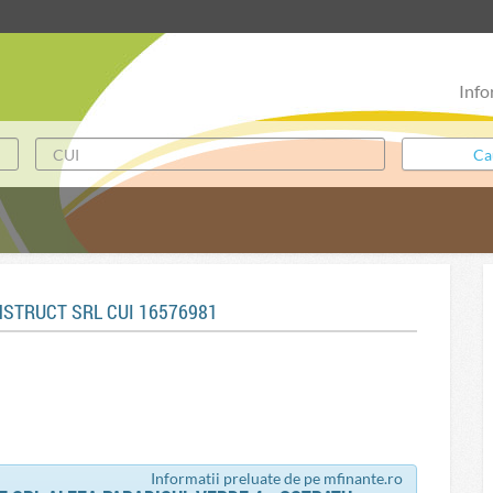
Info
NSTRUCT SRL CUI 16576981
Informatii preluate de pe mfinante.ro