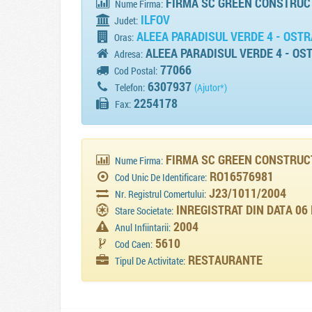
FIRMA SC GREEN CONSTRUCT
Nume Firma:
ILFOV
Judet:
ALEEA PARADISUL VERDE 4 - OSTR
Oras:
ALEEA PARADISUL VERDE 4 - OS
Adresa:
77066
Cod Postal:
6307937
Telefon:
(Ajutor*)
2254178
Fax:
FIRMA SC GREEN CONSTRUC
Nume Firma:
RO16576981
Cod Unic De Identificare:
J23/1011/2004
Nr. Registrul Comertului:
INREGISTRAT DIN DATA 06 
Stare Societate:
2004
Anul Infiintarii:
5610
Cod Caen:
RESTAURANTE
Tipul De Activitate: