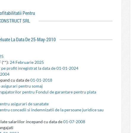
rofitabilitatii Pentru
CONSTRUCT SRL
reluate La Data De 25-May-2010
25
 (**):
24 Februarie 2025
 pe profit inregistrat la data de 01-01-2024
-2004
cepand cu data de
01-01-2018
e asigurari pentru somaj
 angajatorilor pentru Fondul de garantare pentru plata
pentru asigurari de sanatate
pentru concedii si indemnizatii de la persoane juridice sau
ilate salariilor incepand cu data de
01-07-2008
ngajati