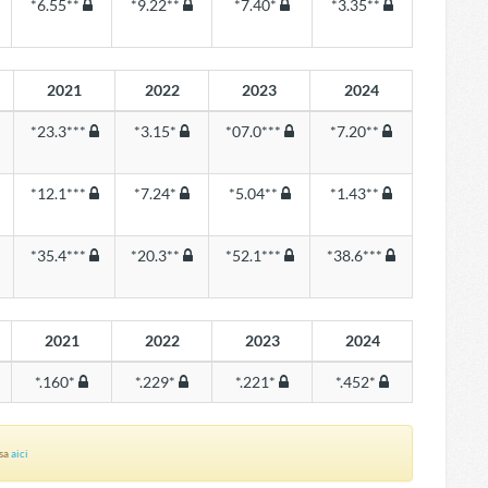
*6.55**
*9.22**
*7.40*
*3.35**
2021
2022
2023
2024
*23.3***
*3.15*
*07.0***
*7.20**
*12.1***
*7.24*
*5.04**
*1.43**
*35.4***
*20.3**
*52.1***
*38.6***
2021
2022
2023
2024
*.160*
*.229*
*.221*
*.452*
asa
aici