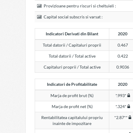
Provizioane pentru riscuri si cheltuieli :
Capital social subscris si varsat :
Indicatori Derivati din Bilant
2020
Total datorii / Capitaluri proprii
0.467
Total datorii / Total active
0.422
Capitaluri proprii / Total active
0.9036
Indicatori de Profitabilitate
2020
Marja de profit brut (%)
*.993*
Marja de profit net (%)
*.324*
Rentabilitatea capitalului propriu
*2.87**
inainte de impozitare