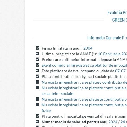
Evolutia P
GREEN 
Informatii Generale P
Firma Infintata in anul :
2004
Ultima Inregistrare la ANAF (*):
10 Februarie 20
Prelucrarea ultimelor informatii depuse la ANAF
agent comercial inregistrat ca platitor de impozit
Este platitoare de tva incepand cu data de
07-07
Plata contributiei de asigurari sociale platite in
Nu exista inregistrari ca se platesc contributia d
Nu exista inregistrari ca se plateste contributia
creantelor sociale
Nu exista inregistrari ca se plateste contributia 
Nu exista inregistrari ca se plateste contributia 
fizice
Plata pentru impozitul pe venitul din salarii asim
Numar mediu de salariati pentru anul
2024
/
24
a