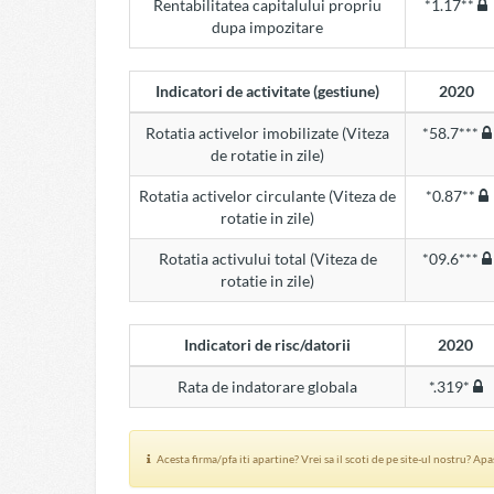
Rentabilitatea capitalului propriu
*1.17**
dupa impozitare
Indicatori de activitate (gestiune)
2020
Rotatia activelor imobilizate (Viteza
*58.7***
de rotatie in zile)
Rotatia activelor circulante (Viteza de
*0.87**
rotatie in zile)
Rotatia activului total (Viteza de
*09.6***
rotatie in zile)
Indicatori de risc/datorii
2020
Rata de indatorare globala
*.319*
Acesta firma/pfa iti apartine? Vrei sa il scoti de pe site-ul nostru? Ap